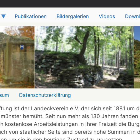
Publikationen
Bildergalerien
Videos
Downl
ssum
Datenschutzerklärung
ftung ist der Landeckverein e.V. der sich seit 1881 um d
nmünster bemüht. Seit nun mehr als 130 Jahren fanden
ch kostenlose Arbeitsleistungen in Ihrer Freizeit die Bur
ch von staatlicher Seite sind bereits hohe Summen in d
n um sie in den heutigen Zustand zu versetzen.