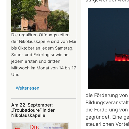
Die regulären Öffnungszeiten
der Nikolauskapelle sind von Mai
bis Oktober an jedem Samstag,
Sonn- und Feiertag sowie an
jedem ersten und dritten
Mittwoch im Monat von 14 bis 17
Uhr.
Weiterlesen
über
Öffnungszeiten
die Förderung von
der
Bildungsveranstal
Am 22. September:
Nikolauskapelle
die Förderung von 
„Troubadoure“ in der
Nikolauskapelle
gegründet. Eine ge
steuerlichen Vortei