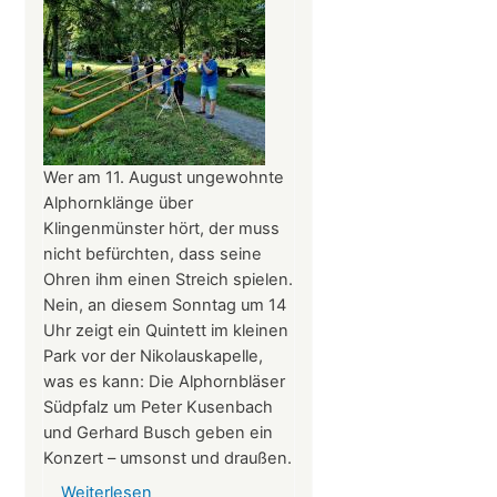
am
Tag
des
offenen
Denkmals
am
8.
Wer am 11. August ungewohnte
September
Alphornklänge über
2024
Klingenmünster hört, der muss
ganztägig
nicht befürchten, dass seine
für
Ohren ihm einen Streich spielen.
Besucher
Nein, an diesem Sonntag um 14
geöffnet.
Uhr zeigt ein Quintett im kleinen
Park vor der Nikolauskapelle,
was es kann: Die Alphornbläser
Südpfalz um Peter Kusenbach
und Gerhard Busch geben ein
Konzert – umsonst und draußen.
Weiterlesen
über