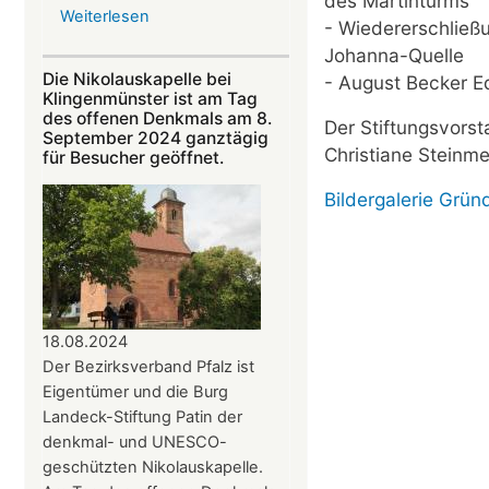
des Martinturms
Weiterlesen
über
- Wiedererschließ
Am
Johanna-Quelle
22.
Die Nikolauskapelle bei
- August Becker Ed
September:
Klingenmünster ist am Tag
„Troubadoure“
des offenen Denkmals am 8.
Der Stiftungsvorst
September 2024 ganztägig
in
Christiane Steinm
für Besucher geöffnet.
der
Nikolauskapelle
Bildergalerie Grü
18.08.2024
Der Bezirksverband Pfalz ist
Eigentümer und die Burg
Landeck-Stiftung Patin der
denkmal- und UNESCO-
geschützten Nikolauskapelle.