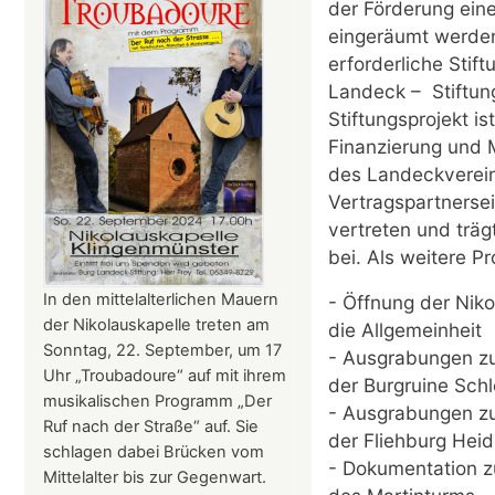
der Förderung ein
eingeräumt werden,
erforderliche Sti
Landeck – Stiftung
Stiftungsprojekt i
Finanzierung und 
des Landeckverein
Vertragspartnersei
vertreten und träg
bei. Als weitere P
In den mittelalterlichen Mauern
- Öffnung der Niko
der Nikolauskapelle treten am
die Allgemeinheit
Sonntag, 22. September, um 17
- Ausgrabungen zu
Uhr „Troubadoure“ auf mit ihrem
der Burgruine Schl
musikalischen Programm „Der
- Ausgrabungen zu
Ruf nach der Straße“ auf. Sie
der Fliehburg Hei
schlagen dabei Brücken vom
- Dokumentation z
Mittelalter bis zur Gegenwart.