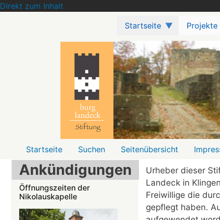
Direkt zum Inhalt
Startseite
Projekte
Menü2
Startseite
Suchen
Seitenübersicht
Impre
Ankündigungen
Urheber dieser Sti
Landeck in Klinge
Öffnungszeiten der
Freiwillige die dur
Nikolauskapelle
gepflegt haben. Au
aufgewendet worde