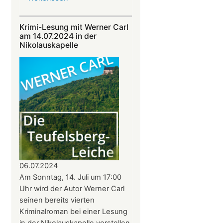
Alphornklänge
vor
Krimi-Lesung mit Werner Carl
der
am 14.07.2024 in der
Nikolauskapelle
Nikolauskapelle
am
11.
August
–
Benefizkonzert
mit
den
Alphornbläsern
Südpfalz
06.07.2024
Am Sonntag, 14. Juli um 17:00
Uhr wird der Autor Werner Carl
seinen bereits vierten
Kriminalroman bei einer Lesung