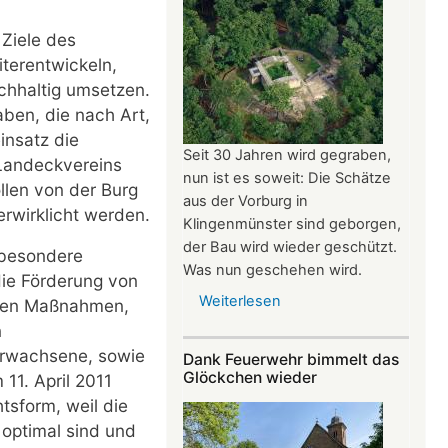
e Ziele des
terentwickeln,
chhaltig umsetzen.
ben, die nach Art,
insatz die
Seit 30 Jahren wird gegraben,
Landeckvereins
nun ist es soweit: Die Schätze
ollen von der Burg
aus der Vorburg in
rwirklicht werden.
Klingenmünster sind geborgen,
der Bau wird wieder geschützt.
sbesondere
Was nun geschehen wird.
die Förderung von
Weiterlesen
über
hen Maßnahmen,
Schlössel
n
zurück
rwachsene, sowie
Dank Feuerwehr bimmelt das
in
Glöckchen wieder
11. April 2011
den
tsform, weil die
Schlaf
, optimal sind und