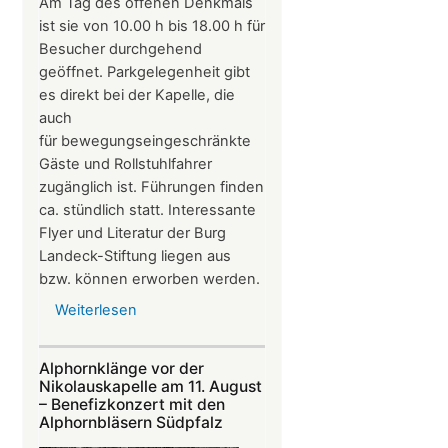
Am Tag des offenen Denkmals
ist sie von 10.00 h bis 18.00 h für
Besucher durchgehend
geöffnet. Parkgelegenheit gibt
es direkt bei der Kapelle, die
auch
für bewegungseingeschränkte
Gäste und Rollstuhlfahrer
zugänglich ist. Führungen finden
ca. stündlich statt. Interessante
Flyer und Literatur der Burg
Landeck-Stiftung liegen aus
bzw. können erworben werden.
Weiterlesen
über
Die
Nikolauskapelle
Alphornklänge vor der
bei
Nikolauskapelle am 11. August
Klingenmünster
– Benefizkonzert mit den
Alphornbläsern Südpfalz
ist