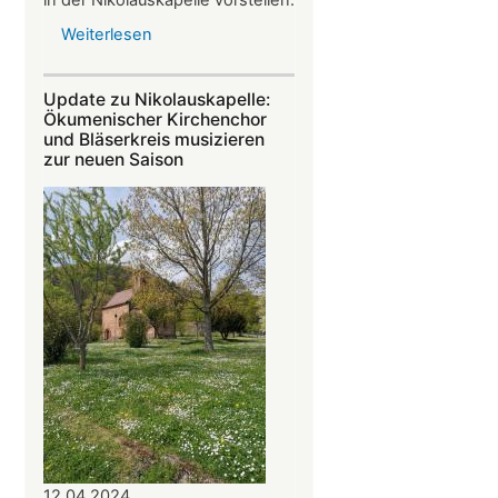
in der Nikolauskapelle vorstellen.
Weiterlesen
über
Krimi-
Lesung
Update zu Nikolauskapelle:
mit
Ökumenischer Kirchenchor
Werner
und Bläserkreis musizieren
zur neuen Saison
Carl
am
14.07.2024
in
der
Nikolauskapelle
12.04.2024