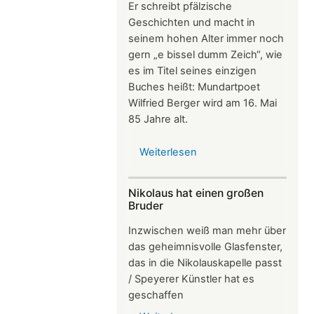
Er schreibt pfälzische
Geschichten und macht in
seinem hohen Alter immer noch
gern „e bissel dumm Zeich“, wie
es im Titel seines einzigen
Buches heißt: Mundartpoet
Wilfried Berger wird am 16. Mai
85 Jahre alt.
Weiterlesen
über
Wilfried
Berger:
Nikolaus hat einen großen
Mundartpoet
Bruder
mit
Inzwischen weiß man mehr über
Herz
das geheimnisvolle Glasfenster,
wird
das in die Nikolauskapelle passt
85
/ Speyerer Künstler hat es
geschaffen