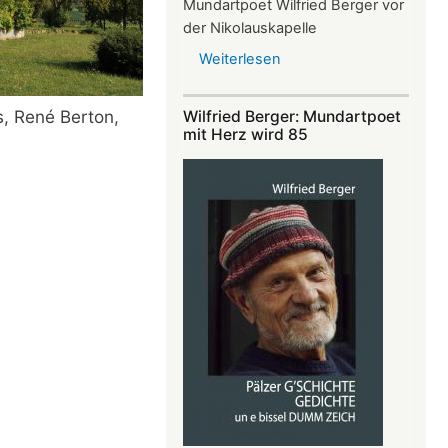
Mundartpoet Wilfried Berger vor
der Nikolauskapelle
Weiterlesen
über
Heitere
Texte
s, René Berton,
Wilfried Berger: Mundartpoet
und
mit Herz wird 85
„e
guri
Idee“