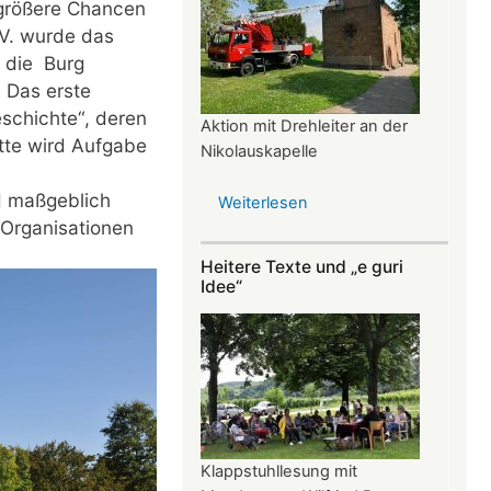
 größere Chancen
 V. wurde das
d die Burg
. Das erste
eschichte“, deren
Aktion mit Drehleiter an der
tte wird Aufgabe
Nikolauskapelle
nd maßgeblich
Weiterlesen
über
 Organisationen
Dank
Feuerwehr
Heitere Texte und „e guri
bimmelt
Idee“
das
Glöckchen
wieder
Klappstuhllesung mit