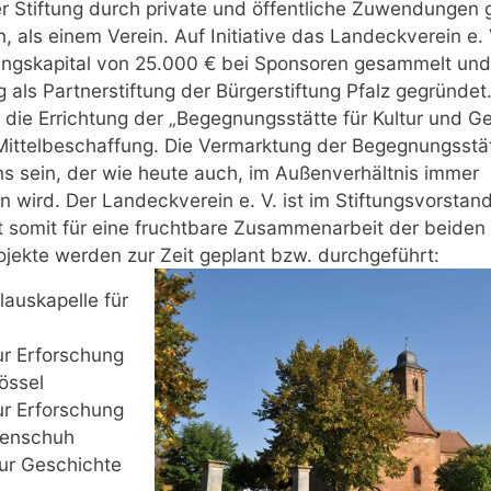
er Stiftung durch private und öffentliche Zuwendungen
 als einem Verein. Auf Initiative das Landeckverein e.
ftungskapital von 25.000 € bei Sponsoren gesammelt un
 als Partnerstiftung der Bürgerstiftung Pfalz gegründet
st die Errichtung der „Begegnungsstätte für Kultur und G
Mittelbeschaffung. Die Vermarktung der Begegnungsstä
s sein, der wie heute auch, im Außenverhältnis immer
n wird. Der Landeckverein e. V. ist im Stiftungsvorsta
t somit für eine fruchtbare Zusammenarbeit der beiden
rojekte werden zur Zeit geplant bzw. durchgeführt:
lauskapelle für
r Erforschung
össel
r Erforschung
denschuh
ur Geschichte