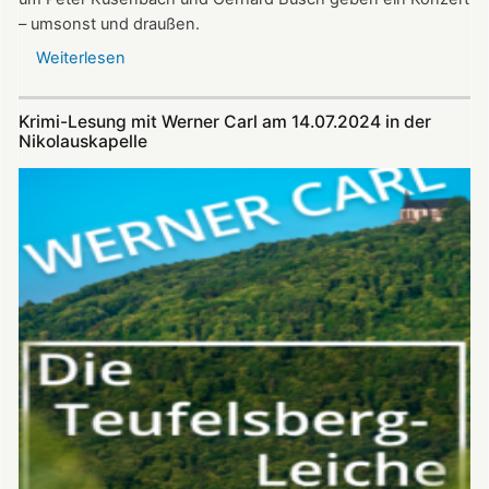
– umsonst und draußen.
Weiterlesen
über
Alphornklänge
vor
Krimi-Lesung mit Werner Carl am 14.07.2024 in der
der
Nikolauskapelle
Nikolauskapelle
am
11.
August
–
Benefizkonzert
mit
den
Alphornbläsern
Südpfalz