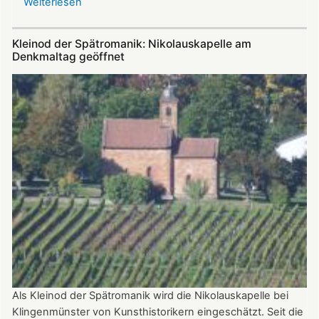
Weiterlesen
über
„Troubadoure“
in
Kleinod der Spätromanik: Nikolauskapelle am
der
Denkmaltag geöffnet
Nikolauskapelle
Als Kleinod der Spätromanik wird die Nikolauskapelle bei
Klingenmünster von Kunsthistorikern eingeschätzt. Seit die