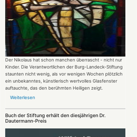
Der Nikolaus hat schon manchen überrascht - nicht nur
Kinder. Die Verantwortlichen der Burg-Landeck-Stiftung
staunten nicht wenig, als vor wenigen Wochen plötzlich
ein unbekanntes, künstlerisch wertvolles Glasfenster
auftauchte, das den berühmten Heiligen zeigt.
Weiterlesen
über
Gläserner
Nikolaus
Buch der Stiftung erhält den diesjährigen Dr.
gibt
Dautermann-Preis
Rätsel
auf