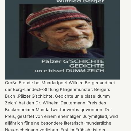
Große Freude bei Mundartpoet Wilfried Berger und bei
der Burg-Landeck-Stiftung Klingenmünster: Bergers
Buch „Pälzer G’schichte, Gedichte un e bissel dumm
Zeich“ hat den Dr.-Wilhelm-Dautermann-Preis des
Bockenheimer Mundartwettbewerbs gewonnen. Der
Preis, gestiftet von einem ehemaligen Jurymitglied, wird
alljährlich für eine besondere literarisch-mundartliche
Neuerscheinung verliehen. Erst im Frühjahr ist der