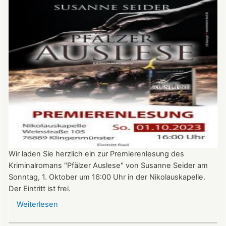
Lilo
Beil
liest
in
der
Nikolauskapelle
Wir laden Sie herzlich ein zur Premierenlesung des
Kriminalromans "Pfälzer Auslese" von Susanne Seider am
Sonntag, 1. Oktober um 16:00 Uhr in der Nikolauskapelle.
Der Eintritt ist frei.
Weiterlesen
über
Premierenlesung: