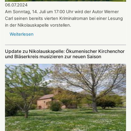
06.07.2024
Am Sonntag, 14. Juli um 17:00 Uhr wird der Autor Werner
Carl seinen bereits vierten Kriminalroman bei einer Lesung
in der Nikolauskapelle vorstellen.
Weiterlesen
über
Krimi-
Lesung
Update zu Nikolauskapelle: Ökumenischer Kirchenchor
mit
und Bläserkreis musizieren zur neuen Saison
Werner
Carl
am
14.07.2024
in
der
Nikolauskapelle