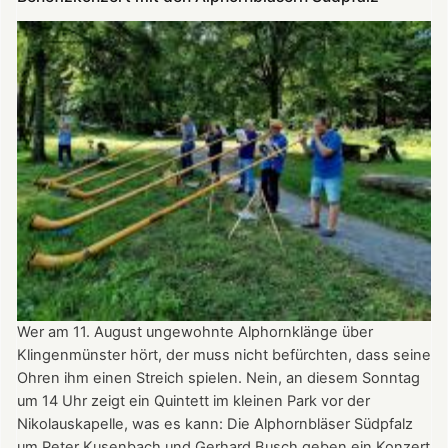
Klingenmünster
ist
am
Tag
des
offenen
Denkmals
am
8.
September
2024
ganztägig
für
Besucher
Wer am 11. August ungewohnte Alphornklänge über
geöffnet.
Klingenmünster hört, der muss nicht befürchten, dass seine
Ohren ihm einen Streich spielen. Nein, an diesem Sonntag
um 14 Uhr zeigt ein Quintett im kleinen Park vor der
Nikolauskapelle, was es kann: Die Alphornbläser Südpfalz
um Peter Kusenbach und Gerhard Busch geben ein Konzert