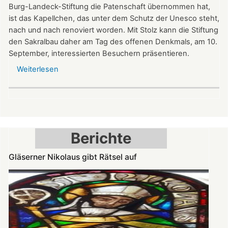
Burg-Landeck-Stiftung die Patenschaft übernommen hat,
ist das Kapellchen, das unter dem Schutz der Unesco steht,
nach und nach renoviert worden. Mit Stolz kann die Stiftung
den Sakralbau daher am Tag des offenen Denkmals, am 10.
September, interessierten Besuchern präsentieren.
Weiterlesen
über
Kleinod
der
Spätromanik:
Nikolauskapelle
am
Berichte
Denkmaltag
geöffnet
Gläserner Nikolaus gibt Rätsel auf