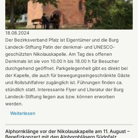
18.08.2024
Der Bezirksverband Pfalz ist Eigentümer und die Burg
Landeck-Stiftung Patin der denkmal- und UNESCO-
geschützten Nikolauskapelle. Am Tag des offenen
Denkmals ist sie von 10.00 h bis 18.00 h für Besucher
durchgehend geöffnet. Parkgelegenheit gibt es direkt bei
der Kapelle, die auch für bewegungseingeschränkte Gäste
und Rollstuhlfahrer zugänglich ist. Führungen finden ca.
stündlich statt. Interessante Flyer und Literatur der Burg
Landeck-Stiftung liegen aus bzw. können erworben
werden.
Weiterlesen
über
Die
Nikolauskapelle
Alphornklänge vor der Nikolauskapelle am 11. August –
bei
Benefizkonzert mit den Alphornbläsern Südpfalz