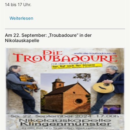
14 bis 17 Uhr.
Weiterlesen
über
Öffnungszeiten
der
Am 22. September: „Troubadoure“ in der
Nikolauskapelle
Nikolauskapelle