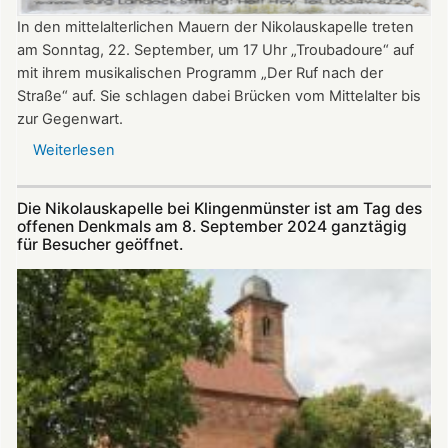
In den mittelalterlichen Mauern der Nikolauskapelle treten
am Sonntag, 22. September, um 17 Uhr „Troubadoure“ auf
mit ihrem musikalischen Programm „Der Ruf nach der
Straße“ auf. Sie schlagen dabei Brücken vom Mittelalter bis
zur Gegenwart.
Weiterlesen
über
Am
22.
Die Nikolauskapelle bei Klingenmünster ist am Tag des
September:
offenen Denkmals am 8. September 2024 ganztägig
„Troubadoure“
für Besucher geöffnet.
in
der
Nikolauskapelle