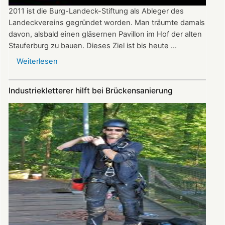
2011 ist die Burg-Landeck-Stiftung als Ableger des
Landeckvereins gegründet worden. Man träumte damals
davon, alsbald einen gläsernen Pavillon im Hof der alten
Stauferburg zu bauen. Dieses Ziel ist bis heute ...
Weiterlesen
über
Bericht
zur
Industriekletterer hilft bei Brückensanierung
Burg-
Landeck-
Stiftung