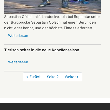
Sebastian Cölsch hilft Landeckverein bei Reparatur unter
der Burgbrücke Sebastian Cölsch hat einen Beruf, den
nicht jeder kennt, und der höchste Fitness erfordert ...
Weiterlesen
über
Industriekletterer
hilft
Tierisch heiter in die neue Kapellensaison
bei
Brückensanierung
Weiterlesen
über
Tierisch
heiter
Seitennummerierung
Vorherige
< Zurück
Seite 2
Nächste
Weiter >
in
Seite
Seite
die
neue
Kapellensaison