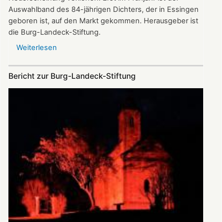
Auswahlband des 84-jährigen Dichters, der in Essingen
geboren ist, auf den Markt gekommen. Herausgeber ist
die Burg-Landeck-Stiftung.
Weiterlesen
über
Buch
der
Bericht zur Burg-Landeck-Stiftung
Stiftung
erhält
den
diesjährigen
Dr.
Dautermann-
Preis