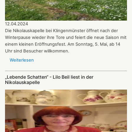
12.04.2024
Die Nikolauskapelle bei Klingenmünster öffnet nach der
Winterpause wieder ihre Tore und feiert die neue Saison mit
einem kleinen Eröffnungsfest. Am Sonntag, 5. Mai, ab 14
Uhr sind Besucher willkommen.
Weiterlesen
über
Update
zu
„Lebende Schatten“ - Lilo Beil liest in der
Nikolauskapelle:
Nikolauskapelle
Ökumenischer
Kirchenchor
und
Bläserkreis
musizieren
zur
neuen