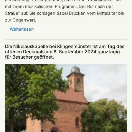
mit ihrem musikalischen Programm „Der Ruf nach der
Straße“ auf. Sie schlagen dabei Brücken vom Mittelalter bis
zur Gegenwart.
Weiterlesen
über
Am
22.
Die Nikolauskapelle bei Klingenmünster ist am Tag des
September:
offenen Denkmals am 8. September 2024 ganztägig
„Troubadoure“
für Besucher geöffnet.
in
der
Nikolauskapelle