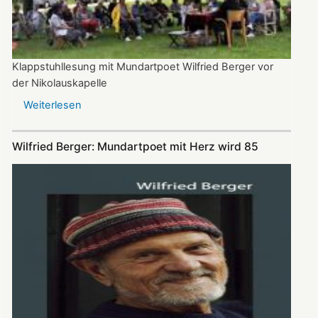
Klappstuhllesung mit Mundartpoet Wilfried Berger vor
der Nikolauskapelle
Weiterlesen
über
Heitere
Texte
Wilfried Berger: Mundartpoet mit Herz wird 85
und
„e
guri
Idee“