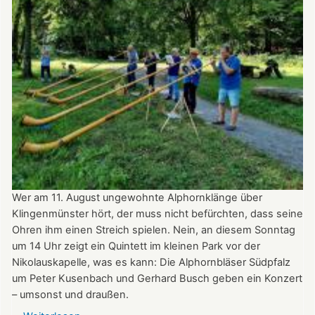
am
Tag
des
offenen
Denkmals
am
8.
September
2024
ganztägig
für
Besucher
Wer am 11. August ungewohnte Alphornklänge über
geöffnet.
Klingenmünster hört, der muss nicht befürchten, dass seine
Ohren ihm einen Streich spielen. Nein, an diesem Sonntag
um 14 Uhr zeigt ein Quintett im kleinen Park vor der
Nikolauskapelle, was es kann: Die Alphornbläser Südpfalz
um Peter Kusenbach und Gerhard Busch geben ein Konzert
– umsonst und draußen.