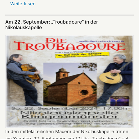
Weiterlesen
über
Öffnungszeiten
der
Am 22. September: „Troubadoure“ in der
Nikolauskapelle
Nikolauskapelle
In den mittelalterlichen Mauern der Nikolauskapelle treten
am Sonntag, 22. September, um 17 Uhr „Troubadoure“ auf