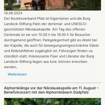
18.08.2024
Der Bezirksverband Pfalz ist Eigentümer und die Burg
Landeck-Stiftung Patin der denkmal- und UNESCO-
geschützten Nikolauskapelle. Am Tag des offenen
Denkmals ist sie von 10.00 h bis 18.00 h für Besucher
durchgehend geöffnet. Parkgelegenheit gibt es direkt bei
der Kapelle, die auch für bewegungseingeschränkte Gäste
und Rollstuhlfahrer zugänglich ist. Führungen finden ca.
stündlich statt. Interessante Flyer und Literatur der Burg
Landeck-Stiftung liegen aus bzw. können erworben
werden.
Weiterlesen
über
Die
Nikolauskapelle
Alphornklänge vor der Nikolauskapelle am 11. August –
bei
Benefizkonzert mit den Alphornbläsern Südpfalz
Klingenmünster
ist