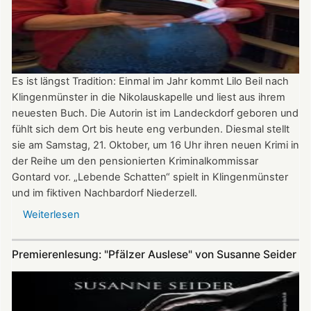
Es ist längst Tradition: Einmal im Jahr kommt Lilo Beil nach
Klingenmünster in die Nikolauskapelle und liest aus ihrem
neuesten Buch. Die Autorin ist im Landeckdorf geboren und
fühlt sich dem Ort bis heute eng verbunden. Diesmal stellt
sie am Samstag, 21. Oktober, um 16 Uhr ihren neuen Krimi in
der Reihe um den pensionierten Kriminalkommissar
Gontard vor. „Lebende Schatten“ spielt in Klingenmünster
und im fiktiven Nachbardorf Niederzell.
Weiterlesen
über
„Lebende
Schatten“
Premierenlesung: "Pfälzer Auslese" von Susanne Seider
-
Lilo
Beil
liest