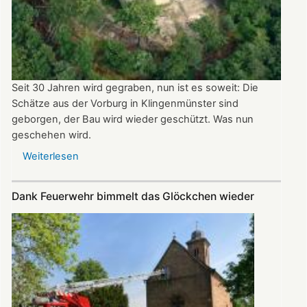
Seit 30 Jahren wird gegraben, nun ist es soweit: Die
Schätze aus der Vorburg in Klingenmünster sind
geborgen, der Bau wird wieder geschützt. Was nun
geschehen wird.
Weiterlesen
über
Schlössel
zurück
Dank Feuerwehr bimmelt das Glöckchen wieder
in
den
Schlaf