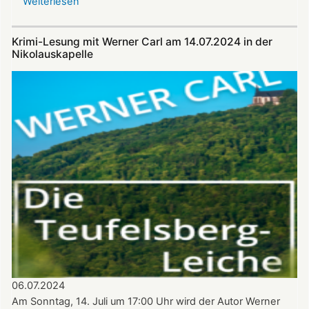
Weiterlesen
über
Alphornklänge
vor
Krimi-Lesung mit Werner Carl am 14.07.2024 in der
der
Nikolauskapelle
Nikolauskapelle
am
11.
August
–
Benefizkonzert
mit
den
Alphornbläsern
Südpfalz
06.07.2024
Am Sonntag, 14. Juli um 17:00 Uhr wird der Autor Werner