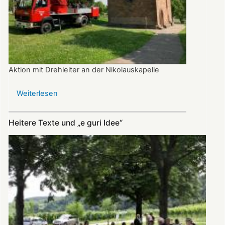
Aktion mit Drehleiter an der Nikolauskapelle
Weiterlesen
über
Dank
Feuerwehr
Heitere Texte und „e guri Idee“
bimmelt
das
Glöckchen
wieder