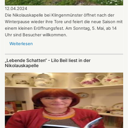
12.04.2024
Die Nikolauskapelle bei Klingenmünster öffnet nach der
Winterpause wieder ihre Tore und feiert die neue Saison mit
einem kleinen Eröffnungsfest. Am Sonntag, 5. Mai, ab 14
Uhr sind Besucher willkommen.
Weiterlesen
über
Update
zu
„Lebende Schatten“ - Lilo Beil liest in der
Nikolauskapelle:
Nikolauskapelle
Ökumenischer
Kirchenchor
und
Bläserkreis
musizieren
zur
neuen
Saison