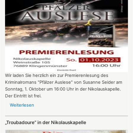
in
der
Nikolauskapelle
Wir laden Sie herzlich ein zur Premierenlesung des
Kriminalromans "Pfälzer Auslese" von Susanne Seider am
Sonntag, 1. Oktober um 16:00 Uhr in der Nikolauskapelle.
Der Eintritt ist frei.
Weiterlesen
über
Premierenlesung:
"Pfälzer
„Troubadoure“ in der Nikolauskapelle
Auslese"
von