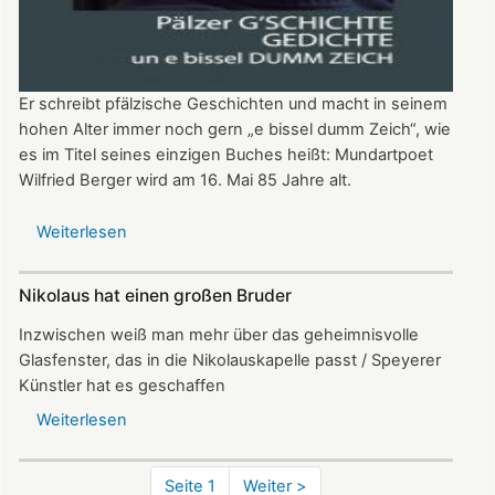
Er schreibt pfälzische Geschichten und macht in seinem
hohen Alter immer noch gern „e bissel dumm Zeich“, wie
es im Titel seines einzigen Buches heißt: Mundartpoet
Wilfried Berger wird am 16. Mai 85 Jahre alt.
Weiterlesen
über
Wilfried
Berger:
Nikolaus hat einen großen Bruder
Mundartpoet
mit
Inzwischen weiß man mehr über das geheimnisvolle
Herz
Glasfenster, das in die Nikolauskapelle passt / Speyerer
wird
Künstler hat es geschaffen
85
Weiterlesen
über
Nikolaus
hat
Seitennummerierung
Seite 1
Nächste
Weiter >