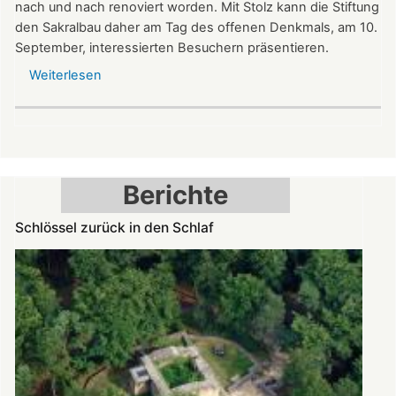
nach und nach renoviert worden. Mit Stolz kann die Stiftung
den Sakralbau daher am Tag des offenen Denkmals, am 10.
September, interessierten Besuchern präsentieren.
Weiterlesen
über
Kleinod
der
Spätromanik:
Nikolauskapelle
am
Berichte
Denkmaltag
geöffnet
Schlössel zurück in den Schlaf