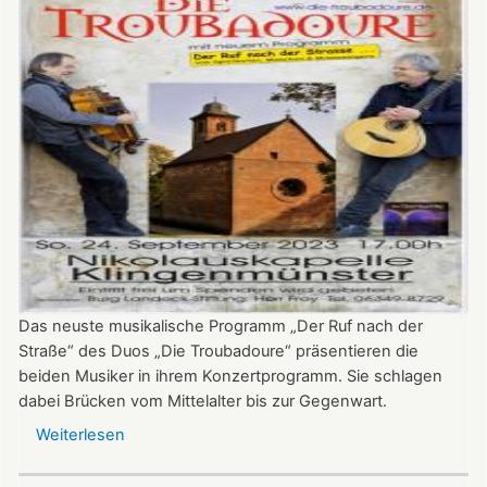
Susanne
Seider
Das neuste musikalische Programm „Der Ruf nach der
Straße“ des Duos „Die Troubadoure“ präsentieren die
beiden Musiker in ihrem Konzertprogramm. Sie schlagen
dabei Brücken vom Mittelalter bis zur Gegenwart.
Weiterlesen
über
„Troubadoure“
in