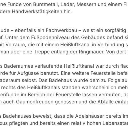
ne Funde von Buntmetall, Leder, Messern und einem Fi
dere Handwerkstätigkeiten hin.
ude – ebenfalls ein Fachwerkbau – weist ein sorgfälti
uf. Unter dem Fußbodenniveau des Gebäudes befand si
t Vorraum, die mit einem Heißluftkanal in Verbindung s
man über eine Treppe entlang der Ringmauer. Von dort
es Baderaumes verlaufende Heißluftkanal war durch fla
de für Aufgüsse benutzt. Eine weitere Feuerstelle befa
aderaum selbst. Das Badehaus wurde dem zu Folge au
d rechts des Heißluftkanals standen wahrscheinlich meh
nfunde im Bereich der Feuerstelle lassen vermuten, 
 auch Gaumenfreuden genossen und die Abfälle einfac
es Badehauses beweist, dass die Adelshäuser bereits im
us pflegten und bereits einen relativ hohen Lebenssta