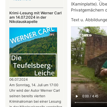
(Kaminplatte). Üb
Alphornklänge
Privatgemächern d
vor
Krimi-Lesung mit Werner Carl
der
am 14.07.2024 in der
Text u. Abbildung
Nikolauskapelle
Nikolauskapelle
am
11.
August
–
Benefizkonzert
mit
den
Alphornbläsern
Südpfalz
06.07.2024
Am Sonntag, 14. Juli um 17:00
Uhr wird der Autor Werner Carl
seinen bereits vierten
Kriminalroman bei einer Lesung