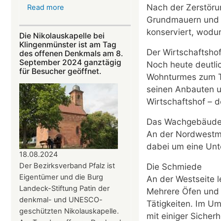
Nach der Zerstörun
Read more
about
Am
Grundmauern und Ü
22.
konserviert, wodur
Die Nikolauskapelle bei
September:
Klingenmünster ist am Tag
Der Wirtschaftsho
„Troubadoure“
des offenen Denkmals am 8.
September 2024 ganztägig
Noch heute deutli
in
für Besucher geöffnet.
der
Wohnturmes zum To
Nikolauskapelle
seinen Anbauten 
Wirtschaftshof – d
Das Wachgebäud
An der Nordwestma
dabei um eine Unt
18.08.2024
Die Schmiede
Der Bezirksverband Pfalz ist
Eigentümer und die Burg
An der Westseite 
Landeck-Stiftung Patin der
Mehrere Öfen und 
denkmal- und UNESCO-
Tätigkeiten. Im U
geschützten Nikolauskapelle.
mit einiger Siche