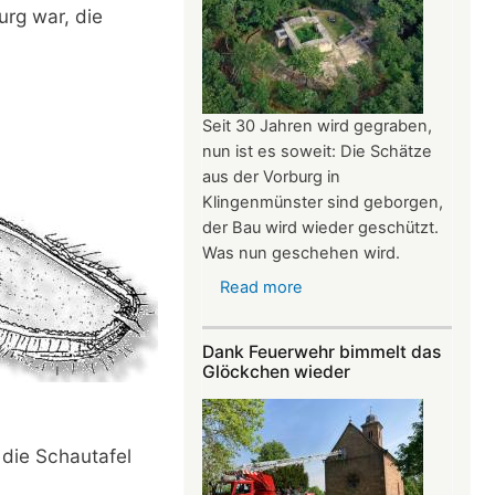
urg war, die
Seit 30 Jahren wird gegraben,
nun ist es soweit: Die Schätze
aus der Vorburg in
Klingenmünster sind geborgen,
der Bau wird wieder geschützt.
Was nun geschehen wird.
Read more
about
Schlössel
zurück
Dank Feuerwehr bimmelt das
in
Glöckchen wieder
den
Schlaf
 die Schautafel