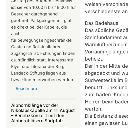
Am Tag des offenen Denkmals
weisen verschiede
ist sie von 10.00 h bis 18.00 h für
verschiedenste an
Besucher durchgehend
geöffnet. Parkgelegenheit gibt
Das Badehaus
es direkt bei der Kapelle, die
Das südliche Gebä
auch
Steinfundament a
für bewegungseingeschränkte
Warmluftheizung mi
Gäste und Rollstuhlfahrer
Vorraum gelangte 
zugänglich ist. Führungen finden
beheizt.
ca. stündlich statt. Interessante
Der in der Mitte d
Flyer und Literatur der Burg
abgedeckt und wur
Landeck-Stiftung liegen aus
Südwestecke im B
bzw. können erworben werden.
benutzt. Links un
Read more
about
zum baden. Knoche
Die
Herren beim baden
Nikolauskapelle
Alphornklänge vor der
warfen.
bei
Nikolauskapelle am 11. August
Klingenmünster
Die Existenz dies
– Benefizkonzert mit den
Alphornbläsern Südpfalz
ist
einen gewissen Lux