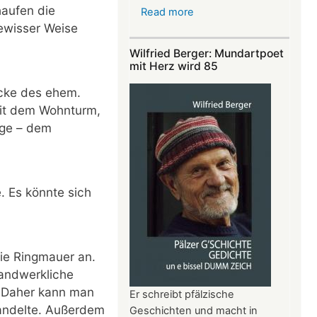
haufen die
Read more
about
ewisser Weise
Heitere
Texte
Wilfried Berger: Mundartpoet
und
mit Herz wird 85
„e
ecke des ehem.
guri
mit dem Wohnturm,
Idee“
age – dem
 Es könnte sich
die Ringmauer an.
andwerkliche
. Daher kann man
Er schreibt pfälzische
handelte. Außerdem
Geschichten und macht in