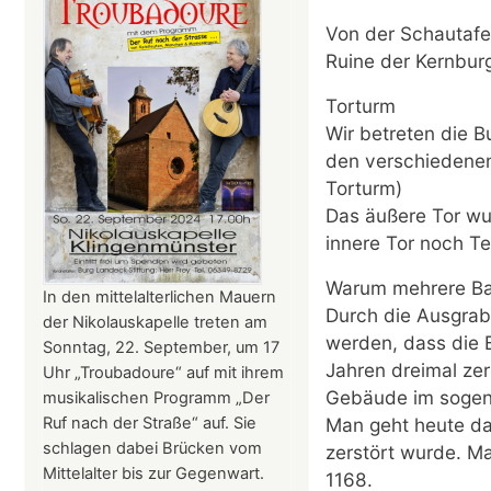
Von der Schautafe
Ruine der Kernbur
Torturm
Wir betreten die B
den verschiedene
Torturm)
Das äußere Tor wu
innere Tor noch Te
Warum mehrere Ba
In den mittelalterlichen Mauern
Durch die Ausgrab
der Nikolauskapelle treten am
werden, dass die B
Sonntag, 22. September, um 17
Jahren dreimal ze
Uhr „Troubadoure“ auf mit ihrem
Gebäude im sogena
musikalischen Programm „Der
Ruf nach der Straße“ auf. Sie
Man geht heute da
schlagen dabei Brücken vom
zerstört wurde. Ma
Mittelalter bis zur Gegenwart.
1168.