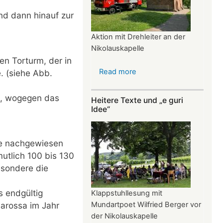
nd dann hinauf zur
Aktion mit Drehleiter an der
Nikolauskapelle
en Torturm, der in
Read more
about
 (siehe Abb.
Dank
Feuerwehr
t, wogegen das
Heitere Texte und „e guri
bimmelt
Idee“
das
Glöckchen
wieder
te nachgewiesen
utlich 100 bis 130
esondere die
s endgültig
Klappstuhllesung mit
barossa im Jahr
Mundartpoet Wilfried Berger vor
der Nikolauskapelle