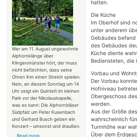
am
hatten.
Tag
des
Die Küche
offenen
Im Oberhof sind n
Denkmals
unter anderem übe
am
Gebäudes befand s
8.
des Gebäudes deut
Wer am 11. August ungewohnte
September
Küche diente wahr
Alphornklänge über
2024
Bediensteten, die
Klingenmünster hört, der muss
ganztägig
nicht befürchten, dass seine
für
Vorbau und Wohn
Ohren ihm einen Streich spielen.
Besucher
Der Vorbau konnte
Nein, an diesem Sonntag um 14
geöffnet.
Hofniveau betreten
Uhr zeigt ein Quintett im kleinen
Obergeschoss des 
Park vor der Nikolauskapelle,
werden.
was es kann: Die Alphornbläser
Aus der Größe des
Südpfalz um Peter Kusenbach
wahrscheinlich fü
und Gerhard Busch geben ein
Turmhöhe war wahrs
Konzert – umsonst und draußen.
Über dem Erdgesch
Read more
about