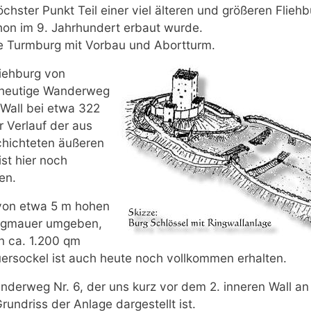
höchster Punkt Teil einer viel älteren und größeren Fliehb
hon im 9. Jahrhundert erbaut wurde.
e Turmburg mit Vorbau und Abortturm.
liehburg von
 heutige Wanderweg
 Wall bei etwa 322
 Verlauf der aus
chichteten äußeren
ist hier noch
en.
von etwa 5 m hohen
ngmauer umgeben,
n ca. 1.200 qm
ersockel ist auch heute noch vollkommen erhalten.
derweg Nr. 6, der uns kurz vor dem 2. inneren Wall an
 Grundriss der Anlage dargestellt ist.