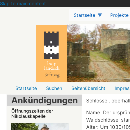
Skip to main content
Startseite
Projekte
Menü2
Startseite
Suchen
Seitenübersicht
Impre
Ankündigungen
Schlössel, oberhal
Öffnungszeiten der
Name: Der ursprün
Nikolauskapelle
Waldschlössel st
Alter: Um 1030/10