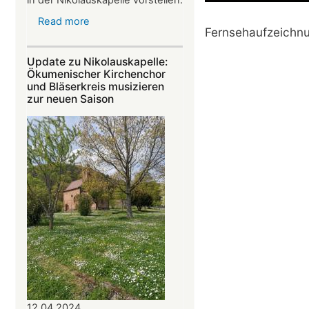
in der Nikolauskapelle vorstellen.
Read more
about
Fernsehaufzeichnun
Krimi-
Lesung
Update zu Nikolauskapelle:
mit
Ökumenischer Kirchenchor
Werner
und Bläserkreis musizieren
zur neuen Saison
Carl
am
14.07.2024
in
der
Nikolauskapelle
12.04.2024