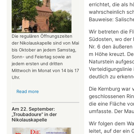
errichtet, die als 
wahrscheinlich sc
Bauweise: Salisch
Wir betreten die F
Die regulären Öffnungszeiten
Südosten, wo der
der Nikolauskapelle sind von Mai
Nr. 6 den äußeren
bis Oktober an jedem Samstag,
m Höhe kreuzt. Der
Sonn- und Feiertag sowie an
Naturstein aufges
jedem ersten und dritten
Verteidigungslinie 
Mittwoch im Monat von 14 bis 17
deutlich zu erkenn
Uhr.
Die Kernburg war 
Read more
about
geschlossenen Ri
Öffnungszeiten
die eine Fläche vo
der
Am 22. September:
umfasste. Der Mau
Nikolauskapelle
„Troubadoure“ in der
Nikolauskapelle
Wir folgen dem Wan
leitet, auf der ein