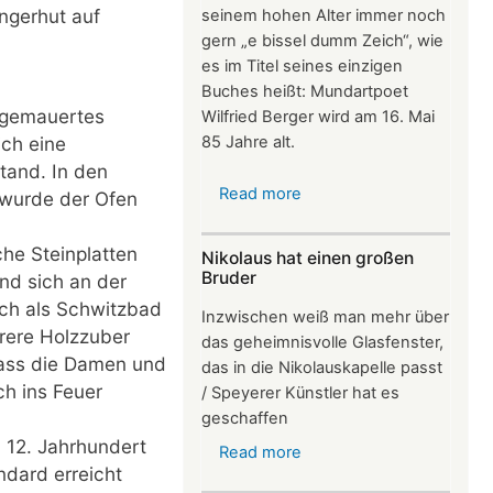
ngerhut auf
seinem hohen Alter immer noch
gern „e bissel dumm Zeich“, wie
es im Titel seines einzigen
Buches heißt: Mundartpoet
g gemauertes
Wilfried Berger wird am 16. Mai
ch eine
85 Jahre alt.
tand. In den
Read more
about
 wurde der Ofen
Wilfried
Berger:
che Steinplatten
Nikolaus hat einen großen
Mundartpoet
Bruder
nd sich an der
mit
ch als Schwitzbad
Inzwischen weiß man mehr über
Herz
rere Holzzuber
das geheimnisvolle Glasfenster,
wird
dass die Damen und
das in die Nikolauskapelle passt
85
h ins Feuer
/ Speyerer Künstler hat es
geschaffen
 12. Jahrhundert
Read more
about
ndard erreicht
Nikolaus