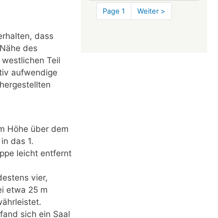
hat
Pagination
Page 1
Next
Weiter >
einen
page
großen
rhalten, dass
Bruder
r Nähe des
westlichen Teil
tiv aufwendige
hergestellten
5 m Höhe über dem
in das 1.
pe leicht entfernt
estens vier,
ei etwa 25 m
ährleistet.
and sich ein Saal