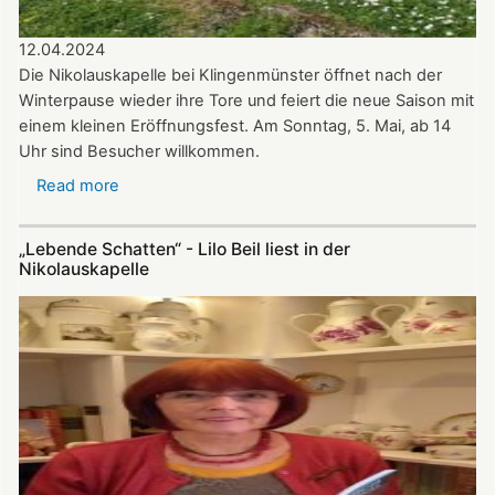
12.04.2024
Die Nikolauskapelle bei Klingenmünster öffnet nach der
Winterpause wieder ihre Tore und feiert die neue Saison mit
einem kleinen Eröffnungsfest. Am Sonntag, 5. Mai, ab 14
Uhr sind Besucher willkommen.
Read more
about
Update
zu
„Lebende Schatten“ - Lilo Beil liest in der
Nikolauskapelle:
Nikolauskapelle
Ökumenischer
Kirchenchor
und
Bläserkreis
musizieren
zur
neuen
Saison