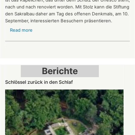
nach und nach renoviert worden. Mit Stolz kann die Stiftung
den Sakralbau daher am Tag des offenen Denkmals, am 10.
September, interessierten Besuchern präsentieren.
Read more
about
Kleinod
der
Spätromanik:
Nikolauskapelle
am
Berichte
Denkmaltag
geöffnet
Schlössel zurück in den Schlaf