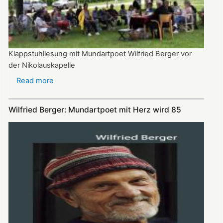
Klappstuhllesung mit Mundartpoet Wilfried Berger vor
der Nikolauskapelle
Read more
about
Heitere
Texte
Wilfried Berger: Mundartpoet mit Herz wird 85
und
„e
guri
Idee“