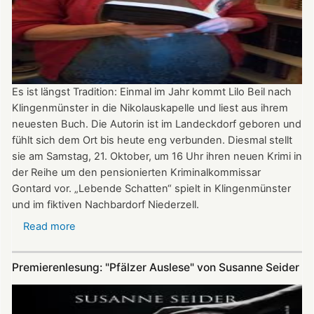
Es ist längst Tradition: Einmal im Jahr kommt Lilo Beil nach
Klingenmünster in die Nikolauskapelle und liest aus ihrem
neuesten Buch. Die Autorin ist im Landeckdorf geboren und
fühlt sich dem Ort bis heute eng verbunden. Diesmal stellt
sie am Samstag, 21. Oktober, um 16 Uhr ihren neuen Krimi in
der Reihe um den pensionierten Kriminalkommissar
Gontard vor. „Lebende Schatten“ spielt in Klingenmünster
und im fiktiven Nachbardorf Niederzell.
Read more
about
„Lebende
Schatten“
Premierenlesung: "Pfälzer Auslese" von Susanne Seider
-
Lilo
Beil