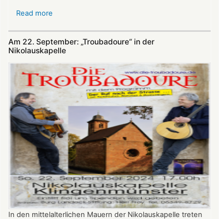
Read more
about
Öffnungszeiten
der
Am 22. September: „Troubadoure“ in der
Nikolauskapelle
Nikolauskapelle
In den mittelalterlichen Mauern der Nikolauskapelle treten