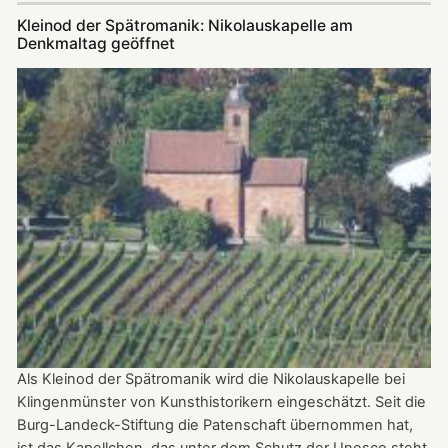
in
Kleinod der Spätromanik: Nikolauskapelle am
der
Denkmaltag geöffnet
Nikolauskapelle
Als Kleinod der Spätromanik wird die Nikolauskapelle bei
Klingenmünster von Kunsthistorikern eingeschätzt. Seit die
Burg-Landeck-Stiftung die Patenschaft übernommen hat,
ist das Kapellchen, das unter dem Schutz der Unesco steht,