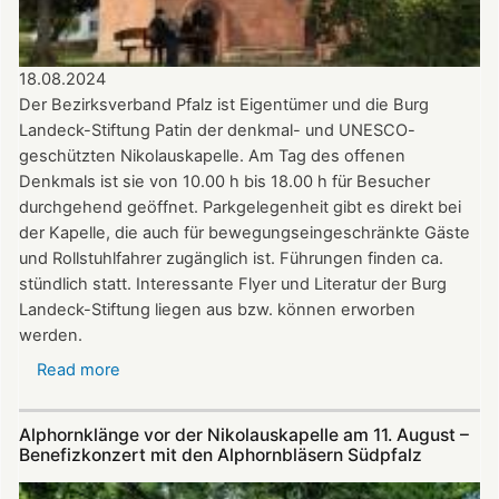
18.08.2024
Der Bezirksverband Pfalz ist Eigentümer und die Burg
Landeck-Stiftung Patin der denkmal- und UNESCO-
geschützten Nikolauskapelle. Am Tag des offenen
Denkmals ist sie von 10.00 h bis 18.00 h für Besucher
durchgehend geöffnet. Parkgelegenheit gibt es direkt bei
der Kapelle, die auch für bewegungseingeschränkte Gäste
und Rollstuhlfahrer zugänglich ist. Führungen finden ca.
stündlich statt. Interessante Flyer und Literatur der Burg
Landeck-Stiftung liegen aus bzw. können erworben
werden.
Read more
about
Die
Nikolauskapelle
Alphornklänge vor der Nikolauskapelle am 11. August –
bei
Benefizkonzert mit den Alphornbläsern Südpfalz
Klingenmünster
ist