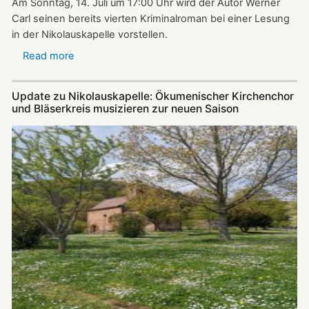
Am Sonntag, 14. Juli um 17:00 Uhr wird der Autor Werner
Carl seinen bereits vierten Kriminalroman bei einer Lesung
in der Nikolauskapelle vorstellen.
Read more
about
Krimi-
Lesung
Update zu Nikolauskapelle: Ökumenischer Kirchenchor
mit
und Bläserkreis musizieren zur neuen Saison
Werner
Carl
am
14.07.2024
in
der
Nikolauskapelle