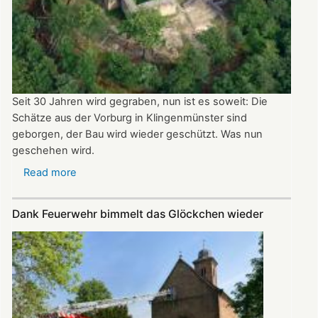
Seit 30 Jahren wird gegraben, nun ist es soweit: Die
Schätze aus der Vorburg in Klingenmünster sind
geborgen, der Bau wird wieder geschützt. Was nun
geschehen wird.
Read more
about
Schlössel
zurück
Dank Feuerwehr bimmelt das Glöckchen wieder
in
den
Schlaf