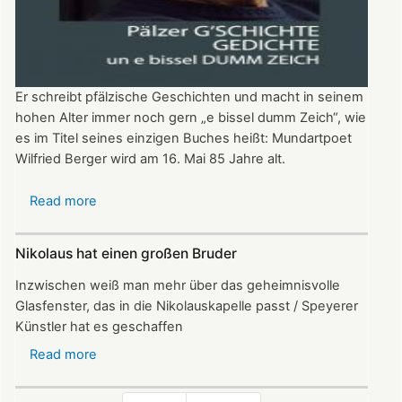
Er schreibt pfälzische Geschichten und macht in seinem
hohen Alter immer noch gern „e bissel dumm Zeich“, wie
es im Titel seines einzigen Buches heißt: Mundartpoet
Wilfried Berger wird am 16. Mai 85 Jahre alt.
Read more
about
Wilfried
Berger:
Nikolaus hat einen großen Bruder
Mundartpoet
mit
Inzwischen weiß man mehr über das geheimnisvolle
Herz
Glasfenster, das in die Nikolauskapelle passt / Speyerer
wird
Künstler hat es geschaffen
85
Read more
about
Nikolaus
hat