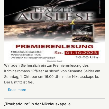
liest
in
der
Nikolauskapelle
Wir laden Sie herzlich ein zur Premierenlesung des
Kriminalromans "Pfälzer Auslese" von Susanne Seider am
Sonntag, 1. Oktober um 16:00 Uhr in der Nikolauskapelle.
Der Eintritt ist frei.
Read more
about
Premierenlesung:
"Pfälzer
„Troubadoure“ in der Nikolauskapelle
Auslese"