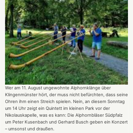
am
Tag
des
offenen
Denkmals
am
8.
September
2024
ganztägig
für
Besucher
Wer am 11. August ungewohnte Alphornklänge über
geöffnet.
Klingenmünster hört, der muss nicht befürchten, dass seine
Ohren ihm einen Streich spielen. Nein, an diesem Sonntag
um 14 Uhr zeigt ein Quintett im kleinen Park vor der
Nikolauskapelle, was es kann: Die Alphornbläser Südpfalz
um Peter Kusenbach und Gerhard Busch geben ein Konzert
– umsonst und draußen.