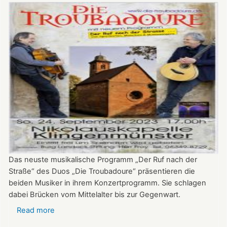
von
Susanne
Seider
Das neuste musikalische Programm „Der Ruf nach der
Straße“ des Duos „Die Troubadoure“ präsentieren die
beiden Musiker in ihrem Konzertprogramm. Sie schlagen
dabei Brücken vom Mittelalter bis zur Gegenwart.
Read more
about
„Troubadoure“