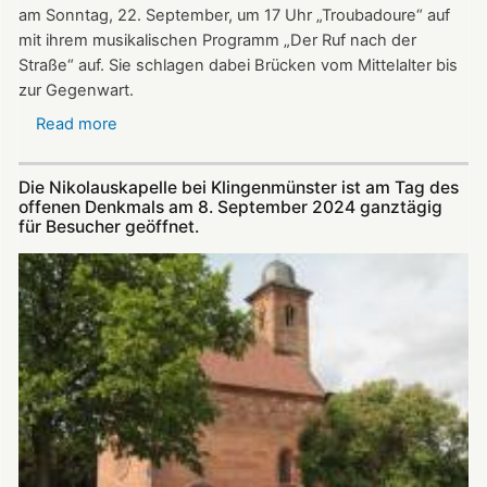
am Sonntag, 22. September, um 17 Uhr „Troubadoure“ auf
mit ihrem musikalischen Programm „Der Ruf nach der
Straße“ auf. Sie schlagen dabei Brücken vom Mittelalter bis
zur Gegenwart.
Read more
about
Am
22.
Die Nikolauskapelle bei Klingenmünster ist am Tag des
September:
offenen Denkmals am 8. September 2024 ganztägig
„Troubadoure“
für Besucher geöffnet.
in
der
Nikolauskapelle