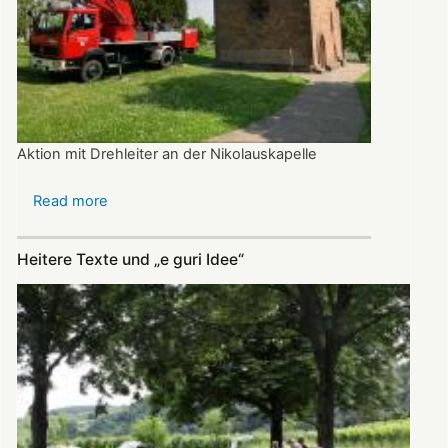
Aktion mit Drehleiter an der Nikolauskapelle
Read more
about
Dank
Feuerwehr
Heitere Texte und „e guri Idee“
bimmelt
das
Glöckchen
wieder