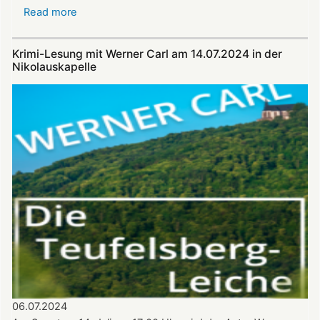
Read more
about
Alphornklänge
vor
Krimi-Lesung mit Werner Carl am 14.07.2024 in der
der
Nikolauskapelle
Nikolauskapelle
am
11.
August
–
Benefizkonzert
mit
den
Alphornbläsern
Südpfalz
06.07.2024