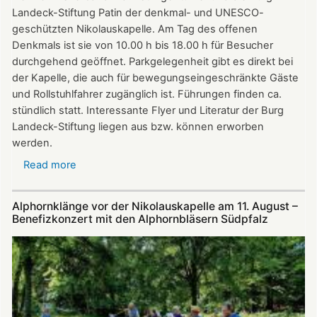
Landeck-Stiftung Patin der denkmal- und UNESCO-
geschützten Nikolauskapelle. Am Tag des offenen
Denkmals ist sie von 10.00 h bis 18.00 h für Besucher
durchgehend geöffnet. Parkgelegenheit gibt es direkt bei
der Kapelle, die auch für bewegungseingeschränkte Gäste
und Rollstuhlfahrer zugänglich ist. Führungen finden ca.
stündlich statt. Interessante Flyer und Literatur der Burg
Landeck-Stiftung liegen aus bzw. können erworben
werden.
Read more
about
Die
Nikolauskapelle
Alphornklänge vor der Nikolauskapelle am 11. August –
bei
Benefizkonzert mit den Alphornbläsern Südpfalz
Klingenmünster
ist
am
Tag
des
offenen