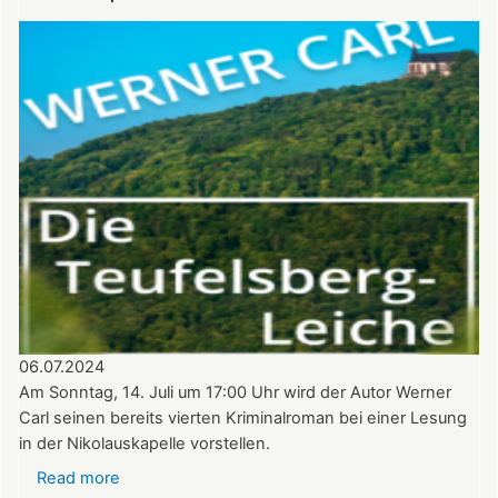
Nikolauskapelle
am
11.
August
–
Benefizkonzert
mit
den
Alphornbläsern
Südpfalz
06.07.2024
Am Sonntag, 14. Juli um 17:00 Uhr wird der Autor Werner
Carl seinen bereits vierten Kriminalroman bei einer Lesung
in der Nikolauskapelle vorstellen.
Read more
about