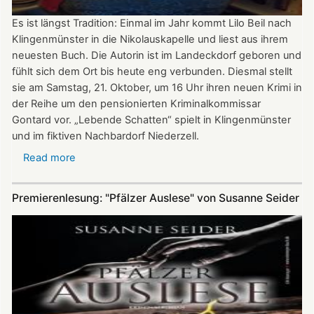
Es ist längst Tradition: Einmal im Jahr kommt Lilo Beil nach
Klingenmünster in die Nikolauskapelle und liest aus ihrem
neuesten Buch. Die Autorin ist im Landeckdorf geboren und
fühlt sich dem Ort bis heute eng verbunden. Diesmal stellt
sie am Samstag, 21. Oktober, um 16 Uhr ihren neuen Krimi in
der Reihe um den pensionierten Kriminalkommissar
Gontard vor. „Lebende Schatten“ spielt in Klingenmünster
und im fiktiven Nachbardorf Niederzell.
Read more
about
„Lebende
Schatten“
Premierenlesung: "Pfälzer Auslese" von Susanne Seider
-
Lilo
Beil
liest
in
der
Nikolauskapelle