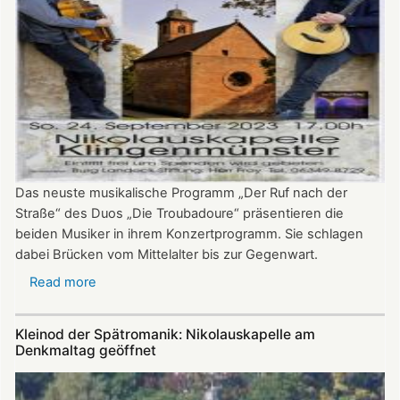
Das neuste musikalische Programm „Der Ruf nach der
Straße“ des Duos „Die Troubadoure“ präsentieren die
beiden Musiker in ihrem Konzertprogramm. Sie schlagen
dabei Brücken vom Mittelalter bis zur Gegenwart.
Read more
about
„Troubadoure“
in
Kleinod der Spätromanik: Nikolauskapelle am
der
Denkmaltag geöffnet
Nikolauskapelle