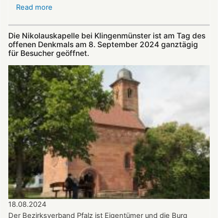
Read more
about
Am
22.
Die Nikolauskapelle bei Klingenmünster ist am Tag des
September:
offenen Denkmals am 8. September 2024 ganztägig
„Troubadoure“
für Besucher geöffnet.
in
der
Nikolauskapelle
18.08.2024
Der Bezirksverband Pfalz ist Eigentümer und die Burg