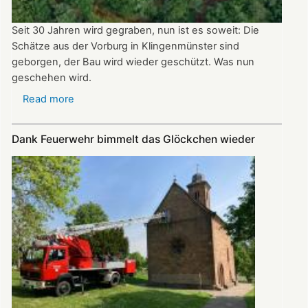
Seit 30 Jahren wird gegraben, nun ist es soweit: Die
Schätze aus der Vorburg in Klingenmünster sind
geborgen, der Bau wird wieder geschützt. Was nun
geschehen wird.
Read more
about
Schlössel
zurück
Dank Feuerwehr bimmelt das Glöckchen wieder
in
den
Schlaf