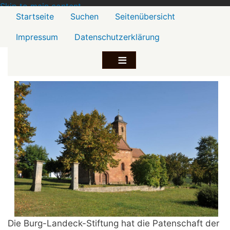
Skip to main content
Menü2
Startseite
Suchen
Seitenübersicht
Impressum
Datenschutzerklärung
Die Burg-Landeck-Stiftung hat die Patenschaft der