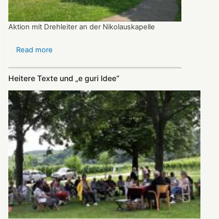
Aktion mit Drehleiter an der Nikolauskapelle
Read more
about
Dank
Feuerwehr
Heitere Texte und „e guri Idee“
bimmelt
das
Glöckchen
wieder