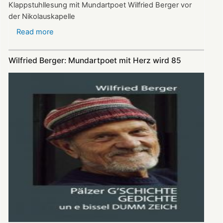
Klappstuhllesung mit Mundartpoet Wilfried Berger vor
der Nikolauskapelle
Read more
about
Heitere
Texte
Wilfried Berger: Mundartpoet mit Herz wird 85
und
„e
guri
Idee“