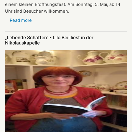
einem kleinen Eröffnungsfest. Am Sonntag, 5. Mai, ab 14
Uhr sind Besucher willkommen.
Read more
about
Update
zu
„Lebende Schatten“ - Lilo Beil liest in der
Nikolauskapelle:
Nikolauskapelle
Ökumenischer
Kirchenchor
und
Bläserkreis
musizieren
zur
neuen
Saison