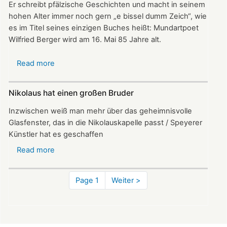
Er schreibt pfälzische Geschichten und macht in seinem
hohen Alter immer noch gern „e bissel dumm Zeich“, wie
es im Titel seines einzigen Buches heißt: Mundartpoet
Wilfried Berger wird am 16. Mai 85 Jahre alt.
Read more
about
Wilfried
Berger:
Nikolaus hat einen großen Bruder
Mundartpoet
mit
Inzwischen weiß man mehr über das geheimnisvolle
Herz
Glasfenster, das in die Nikolauskapelle passt / Speyerer
wird
Künstler hat es geschaffen
85
Read more
about
Nikolaus
hat
Pagination
Page 1
Next
Weiter >
einen
page
großen
Bruder