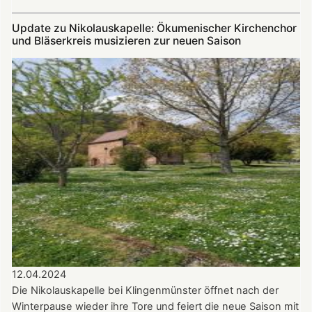
Krimi-
Lesung
Update zu Nikolauskapelle: Ökumenischer Kirchenchor
mit
und Bläserkreis musizieren zur neuen Saison
Werner
Carl
am
14.07.2024
in
der
Nikolauskapelle
12.04.2024
Die Nikolauskapelle bei Klingenmünster öffnet nach der
Winterpause wieder ihre Tore und feiert die neue Saison mit