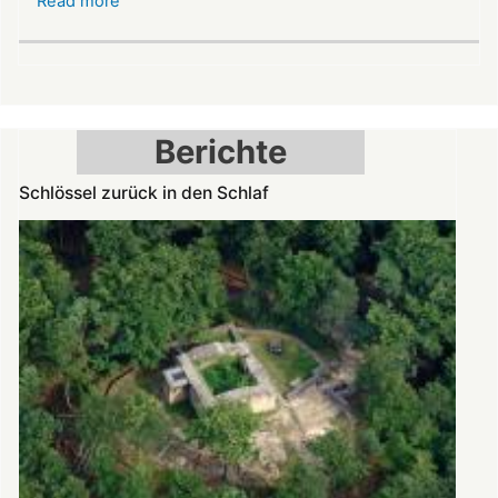
Read more
about
Kleinod
der
Spätromanik:
Nikolauskapelle
am
Berichte
Denkmaltag
geöffnet
Schlössel zurück in den Schlaf