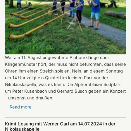
Denkmals
am
8.
September
2024
ganztägig
für
Besucher
Wer am 11. August ungewohnte Alphornklänge über
geöffnet.
Klingenmünster hört, der muss nicht befürchten, dass seine
Ohren ihm einen Streich spielen. Nein, an diesem Sonntag
um 14 Uhr zeigt ein Quintett im kleinen Park vor der
Nikolauskapelle, was es kann: Die Alphornbläser Südpfalz
um Peter Kusenbach und Gerhard Busch geben ein Konzert
– umsonst und draußen.
Read more
about
Alphornklänge
vor
Krimi-Lesung mit Werner Carl am 14.07.2024 in der
der
Nikolauskapelle