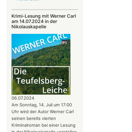
Alphornklänge
vor
Krimi-Lesung mit Werner Carl
der
am 14.07.2024 in der
Nikolauskapelle
Nikolauskapelle
am
11.
August
–
Benefizkonzert
mit
den
Alphornbläsern
Südpfalz
06.07.2024
Am Sonntag, 14. Juli um 17:00
Uhr wird der Autor Werner Carl
seinen bereits vierten
Kriminalroman bei einer Lesung