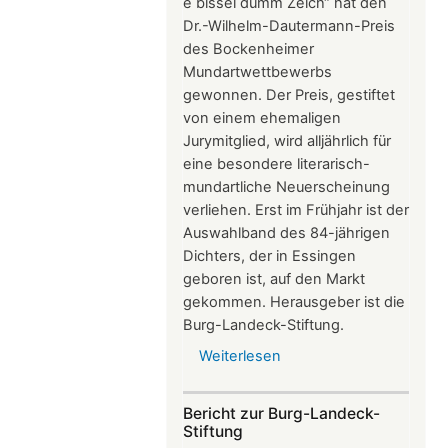
e bissel dumm Zeich“ hat den
Dr.-Wilhelm-Dautermann-Preis
des Bockenheimer
Mundartwettbewerbs
gewonnen. Der Preis, gestiftet
von einem ehemaligen
Jurymitglied, wird alljährlich für
eine besondere literarisch-
mundartliche Neuerscheinung
verliehen. Erst im Frühjahr ist der
Auswahlband des 84-jährigen
Dichters, der in Essingen
geboren ist, auf den Markt
gekommen. Herausgeber ist die
Burg-Landeck-Stiftung.
Weiterlesen
über
Buch
der
Bericht zur Burg-Landeck-
Stiftung
Stiftung
erhält