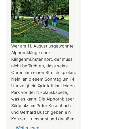
am
Tag
des
offenen
Denkmals
am
8.
Wer am 11. August ungewohnte
September
Alphornklänge über
2024
Klingenmünster hört, der muss
ganztägig
nicht befürchten, dass seine
für
Ohren ihm einen Streich spielen.
Besucher
Nein, an diesem Sonntag um 14
geöffnet.
Uhr zeigt ein Quintett im kleinen
Park vor der Nikolauskapelle,
was es kann: Die Alphornbläser
Südpfalz um Peter Kusenbach
und Gerhard Busch geben ein
Konzert – umsonst und draußen.
Weiterlesen
über