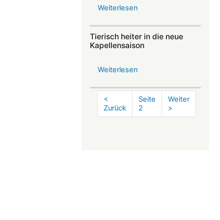
Weiterlesen
über
Industriekletterer
hilft
Tierisch heiter in die neue
bei
Kapellensaison
Brückensanierung
Weiterlesen
über
Tierisch
heiter
Seitennummerierung
Vorherige
<
Seite
Nächste
Weiter
in
Seite
Zurück
2
Seite
>
die
neue
Kapellensaison