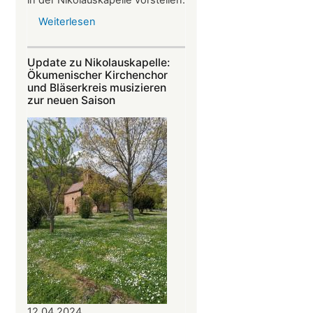
in der Nikolauskapelle vorstellen.
Weiterlesen
über
Krimi-
Lesung
Update zu Nikolauskapelle:
mit
Ökumenischer Kirchenchor
Werner
und Bläserkreis musizieren
zur neuen Saison
Carl
am
14.07.2024
in
der
Nikolauskapelle
12.04.2024