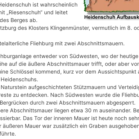
eidenschuh ist wahrscheinlich
t „Riesenschuh“ und leitet
 des Berges ab.
utzburg des Klosters Klingenmünster, vermutlich im 8. o
elalterliche Fliehburg mit zwei Abschnittsmauern.
liehburganlage entweder von Südwesten, wo der heutig
he auf die äußere Abschnittsmauer trifft, oder aber vo
uine Schlössel kommend, kurz vor dem Aussichtspunkt 
 Heidenschuhs.
s Naturstein aufgeschichteten Stützmauern und Verteidi
este zu entdecken. Nach Südwesten wurde die Fliehbu
e Bergrücken durch zwei Abschnittsmauern abgesperrt.
ßere Abschnittsmauer liegen etwa 30 m auseinander. 
assierbar. Das Tor der inneren Mauer ist heute noch seh
r äußeren Mauer war zusätzlich ein Graben ausgehoben
führte.