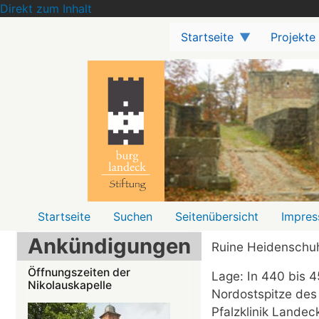
Direkt zum Inhalt
Startseite
Projekte
Menü2
Startseite
Suchen
Seitenübersicht
Impre
Ankündigungen
Ruine Heidenschu
Öffnungszeiten der
Lage: In 440 bis 
Nikolauskapelle
Nordostspitze des
Pfalzklinik Landec