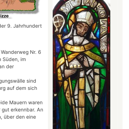
der 9. Jahrhundert
e Wanderweg Nr. 6
n Süden, im
an der
gungswälle sind
rg auf dem sich
Beide Mauern waren
r gut erkennbar. An
, über den eine