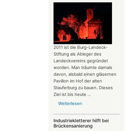
den
diesjährigen
Dr.
Dautermann-
Preis
2011 ist die Burg-Landeck-
Stiftung als Ableger des
Landeckvereins gegründet
worden. Man träumte damals
davon, alsbald einen gläsernen
Pavillon im Hof der alten
Stauferburg zu bauen. Dieses
Ziel ist bis heute ...
Weiterlesen
über
Bericht
zur
Industriekletterer hilft bei
Burg-
Brückensanierung
Landeck-