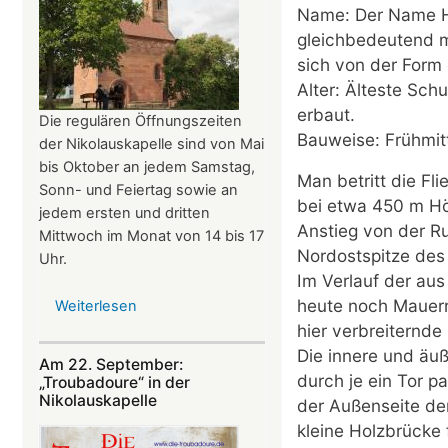
Name: Der Name H
gleichbedeutend mi
sich von der Form
Alter: Älteste Sch
erbaut.
Die regulären Öffnungszeiten
Bauweise: Frühmitt
der Nikolauskapelle sind von Mai
bis Oktober an jedem Samstag,
Man betritt die F
Sonn- und Feiertag sowie an
bei etwa 450 m Hö
jedem ersten und dritten
Anstieg von der R
Mittwoch im Monat von 14 bis 17
Nordostspitze des
Uhr.
Im Verlauf der au
heute noch Mauerr
Weiterlesen
über
Öffnungszeiten
hier verbreiternd
der
Die innere und äu
Am 22. September:
Nikolauskapelle
durch je ein Tor p
„Troubadoure“ in der
Nikolauskapelle
der Außenseite de
kleine Holzbrücke 