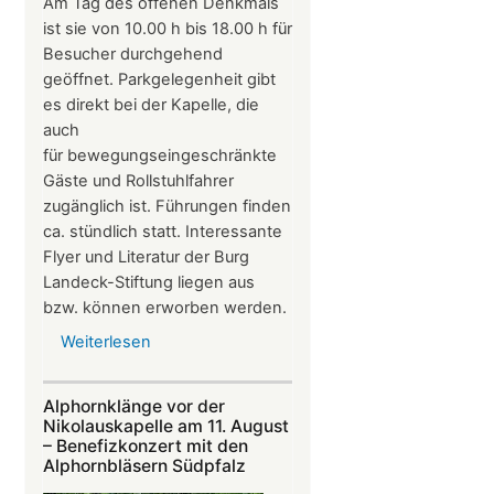
Am Tag des offenen Denkmals
ist sie von 10.00 h bis 18.00 h für
Besucher durchgehend
geöffnet. Parkgelegenheit gibt
es direkt bei der Kapelle, die
auch
für bewegungseingeschränkte
Gäste und Rollstuhlfahrer
zugänglich ist. Führungen finden
ca. stündlich statt. Interessante
Flyer und Literatur der Burg
Landeck-Stiftung liegen aus
bzw. können erworben werden.
Weiterlesen
über
Die
Nikolauskapelle
Alphornklänge vor der
bei
Nikolauskapelle am 11. August
Klingenmünster
– Benefizkonzert mit den
Alphornbläsern Südpfalz
ist