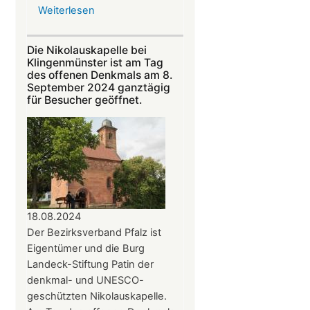
Weiterlesen
über
Am
22.
Die Nikolauskapelle bei
September:
Klingenmünster ist am Tag
„Troubadoure“
des offenen Denkmals am 8.
September 2024 ganztägig
in
für Besucher geöffnet.
der
Nikolauskapelle
18.08.2024
Der Bezirksverband Pfalz ist
Eigentümer und die Burg
Landeck-Stiftung Patin der
denkmal- und UNESCO-
geschützten Nikolauskapelle.