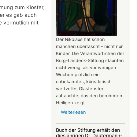
ernung zum Kloster,
ber es gab auch
 vermutlich mit
Der Nikolaus hat schon
manchen überrascht - nicht nur
Kinder. Die Verantwortlichen der
Burg-Landeck-Stiftung staunten
nicht wenig, als vor wenigen
Wochen plötzlich ein
unbekanntes, künstlerisch
wertvolles Glasfenster
auftauchte, das den berühmten
Heiligen zeigt.
Weiterlesen
über
Gläserner
Nikolaus
Buch der Stiftung erhält den
gibt
diesjährigen Dr. Dautermann-