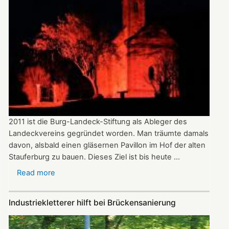
diesjährigen
Dr.
Dautermann-
Preis
2011 ist die Burg-Landeck-Stiftung als Ableger des
Landeckvereins gegründet worden. Man träumte damals
davon, alsbald einen gläsernen Pavillon im Hof der alten
Stauferburg zu bauen. Dieses Ziel ist bis heute ...
Read more
about
Bericht
zur
Industriekletterer hilft bei Brückensanierung
Burg-
Landeck-