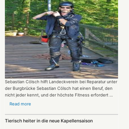
Stiftung
Sebastian Cölsch hilft Landeckverein bei Reparatur unter
der Burgbrücke Sebastian Cölsch hat einen Beruf, den
nicht jeder kennt, und der höchste Fitness erfordert ...
Read more
about
Industriekletterer
hilft
Tierisch heiter in die neue Kapellensaison
bei