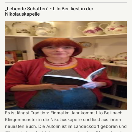
zu
„Lebende Schatten“ - Lilo Beil liest in der
Nikolauskapelle:
Nikolauskapelle
Ökumenischer
Kirchenchor
und
Bläserkreis
musizieren
zur
neuen
Saison
Es ist längst Tradition: Einmal im Jahr kommt Lilo Beil nach
Klingenmünster in die Nikolauskapelle und liest aus ihrem
neuesten Buch. Die Autorin ist im Landeckdorf geboren und