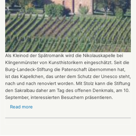
Als Kleinod der Spätromanik wird die Nikolauskapelle bei
Klingenmünster von Kunsthistorikern eingeschätzt. Seit die
Burg-Landeck-Stiftung die Patenschaft übernommen hat,
ist das Kapellchen, das unter dem Schutz der Unesco steht,
nach und nach renoviert worden. Mit Stolz kann die Stiftung
den Sakralbau daher am Tag des offenen Denkmals, am 10.
September, interessierten Besuchern präsentieren.
Read more
about
Kleinod
der
Spätromanik:
Nikolauskapelle