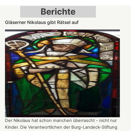
am
Berichte
Denkmaltag
geöffnet
Gläserner Nikolaus gibt Rätsel auf
Der Nikolaus hat schon manchen überrascht - nicht nur
Kinder. Die Verantwortlichen der Burg-Landeck-Stiftung