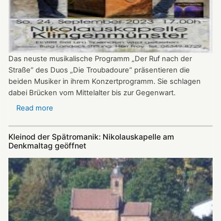
Das neuste musikalische Programm „Der Ruf nach der
Straße“ des Duos „Die Troubadoure“ präsentieren die
beiden Musiker in ihrem Konzertprogramm. Sie schlagen
dabei Brücken vom Mittelalter bis zur Gegenwart.
Read more
about
„Troubadoure“
in
Kleinod der Spätromanik: Nikolauskapelle am
der
Denkmaltag geöffnet
Nikolauskapelle