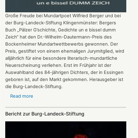
Große Freude bei Mundartpoet Wilfried Berger und bei
der Burg-Landeck-Stiftung Klingenmünster: Bergers
Buch „Pälzer G’schichte, Gedichte un e bissel dumm
Zeich“ hat den Dr.-Wilhelm-Dautermann-Preis des
Bockenheimer Mundartwettbewerbs gewonnen. Der
Preis, gestiftet von einem ehemaligen Jurymitglied, wird
alljährlich für eine besondere literarisch-mundartliche
Neuerscheinung verliehen. Erst im Frühjahr ist der
Auswahlband des 84-jährigen Dichters, der in Essingen
geboren ist, auf den Markt gekommen. Herausgeber ist
die Burg-Landeck-Stiftung.
Read more
about
Buch
der
Bericht zur Burg-Landeck-Stiftung
Stiftung
erhält
den