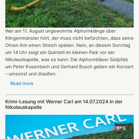
2024
ganztägig
für
Besucher
Wer am 11. August ungewohnte Alphornklänge über
geöffnet.
Klingenmünster hört, der muss nicht befürchten, dass seine
Ohren ihm einen Streich spielen. Nein, an diesem Sonntag
um 14 Uhr zeigt ein Quintett im kleinen Park vor der
Nikolauskapelle, was es kann: Die Alphornbläser Südpfalz
um Peter Kusenbach und Gerhard Busch geben ein Konzert
– umsonst und draußen.
Read more
about
Alphornklänge
vor
Krimi-Lesung mit Werner Carl am 14.07.2024 in der
der
Nikolauskapelle
Nikolauskapelle
am
11.
August