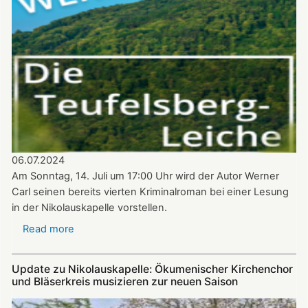
–
Benefizkonzert
mit
den
Alphornbläsern
Südpfalz
06.07.2024
Am Sonntag, 14. Juli um 17:00 Uhr wird der Autor Werner
Carl seinen bereits vierten Kriminalroman bei einer Lesung
in der Nikolauskapelle vorstellen.
Read more
about
Krimi-
Lesung
Update zu Nikolauskapelle: Ökumenischer Kirchenchor
mit
und Bläserkreis musizieren zur neuen Saison
Werner
Carl