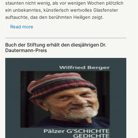
staunten nicht wenig, als vor wenigen Wochen plötzlich
ein unbekanntes, künstlerisch wertvolles Glasfenster
auftauchte, das den berühmten Heiligen zeigt.
Read more
about
Gläserner
Nikolaus
Buch der Stiftung erhält den diesjährigen Dr.
gibt
Dautermann-Preis
Rätsel
auf