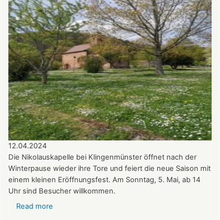
am
14.07.2024
in
der
Nikolauskapelle
12.04.2024
Die Nikolauskapelle bei Klingenmünster öffnet nach der
Winterpause wieder ihre Tore und feiert die neue Saison mit
einem kleinen Eröffnungsfest. Am Sonntag, 5. Mai, ab 14
Uhr sind Besucher willkommen.
Read more
about
Update