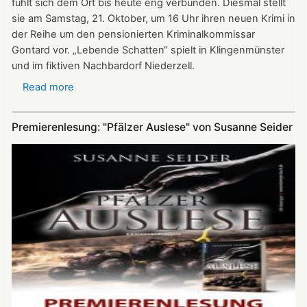
fühlt sich dem Ort bis heute eng verbunden. Diesmal stellt
sie am Samstag, 21. Oktober, um 16 Uhr ihren neuen Krimi in
der Reihe um den pensionierten Kriminalkommissar
Gontard vor. „Lebende Schatten“ spielt in Klingenmünster
und im fiktiven Nachbardorf Niederzell.
Read more
about
„Lebende
Schatten“
Premierenlesung: "Pfälzer Auslese" von Susanne Seider
-
Lilo
Beil
liest
in
der
Nikolauskapelle