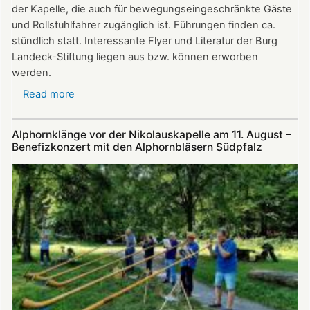
der Kapelle, die auch für bewegungseingeschränkte Gäste
und Rollstuhlfahrer zugänglich ist. Führungen finden ca.
stündlich statt. Interessante Flyer und Literatur der Burg
Landeck-Stiftung liegen aus bzw. können erworben
werden.
Read more
about
Die
Nikolauskapelle
Alphornklänge vor der Nikolauskapelle am 11. August –
bei
Benefizkonzert mit den Alphornbläsern Südpfalz
Klingenmünster
ist
am
Tag
des
offenen
Denkmals
am
8.
September