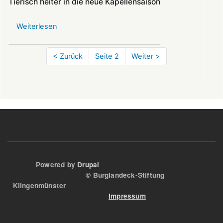
Tierisch heiter in die neue Kapellensaison
bei
Brückensanierung
Weiterlesen
über
Tierisch
heiter
Seitennummerierung
Vorherige
< Zurück
Seite 2
Nächste
Weiter >
in
Seite
Seite
die
neue
Kapellensaison
Powered by
Drupal
© Burglandeck-Stiftung
Klingenmünster
Impressum