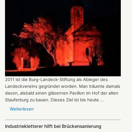
den
diesjährigen
Dr.
Dautermann-
Preis
2011 ist die Burg-Landeck-Stiftung als Ableger des
Landeckvereins gegründet worden. Man träumte damals
davon, alsbald einen gläsernen Pavillon im Hof der alten
Stauferburg zu bauen. Dieses Ziel ist bis heute ...
Weiterlesen
über
Bericht
zur
Industriekletterer hilft bei Brückensanierung
Burg-