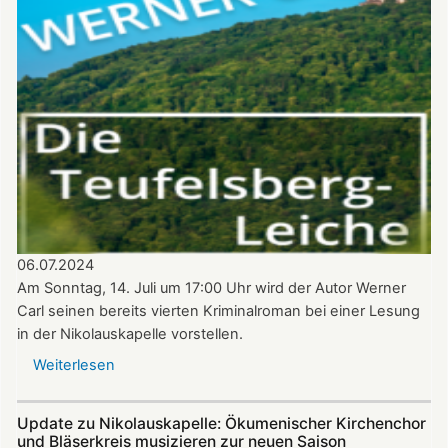
August
–
Benefizkonzert
mit
den
Alphornbläsern
Südpfalz
06.07.2024
Am Sonntag, 14. Juli um 17:00 Uhr wird der Autor Werner
Carl seinen bereits vierten Kriminalroman bei einer Lesung
in der Nikolauskapelle vorstellen.
Weiterlesen
über
Krimi-
Lesung
Update zu Nikolauskapelle: Ökumenischer Kirchenchor
mit
und Bläserkreis musizieren zur neuen Saison