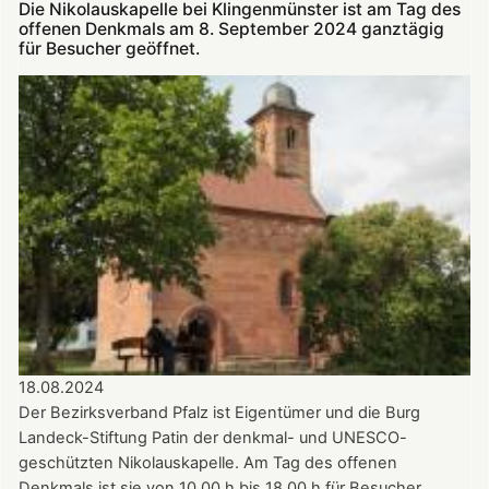
Die Nikolauskapelle bei Klingenmünster ist am Tag des
September:
offenen Denkmals am 8. September 2024 ganztägig
„Troubadoure“
für Besucher geöffnet.
in
der
Nikolauskapelle
18.08.2024
Der Bezirksverband Pfalz ist Eigentümer und die Burg
Landeck-Stiftung Patin der denkmal- und UNESCO-
geschützten Nikolauskapelle. Am Tag des offenen
Denkmals ist sie von 10.00 h bis 18.00 h für Besucher