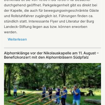
durchgehend geöffnet. Parkgelegenheit gibt es direkt bei
der Kapelle, die auch für bewegungseingeschränkte Gäste
und Rollstuhlfahrer zugänglich ist. Führungen finden ca.
stündlich statt. Interessante Flyer und Literatur der Burg
Landeck-Stiftung liegen aus bzw. können erworben
werden.
Weiterlesen
über
Die
Nikolauskapelle
Alphornklänge vor der Nikolauskapelle am 11. August –
bei
Benefizkonzert mit den Alphornbläsern Südpfalz
Klingenmünster
ist
am
Tag
des
offenen
Denkmals
am
8.