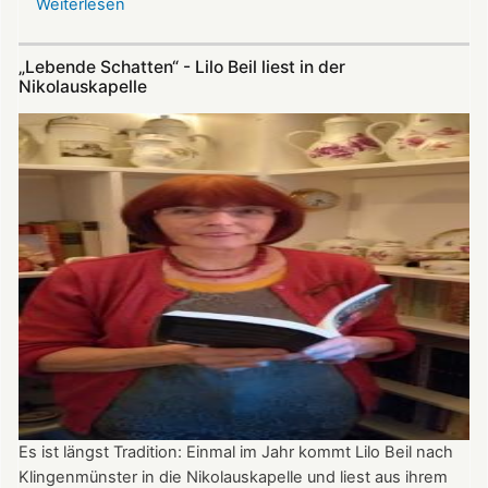
Weiterlesen
über
Update
zu
„Lebende Schatten“ - Lilo Beil liest in der
Nikolauskapelle:
Nikolauskapelle
Ökumenischer
Kirchenchor
und
Bläserkreis
musizieren
zur
neuen
Saison
Es ist längst Tradition: Einmal im Jahr kommt Lilo Beil nach
Klingenmünster in die Nikolauskapelle und liest aus ihrem