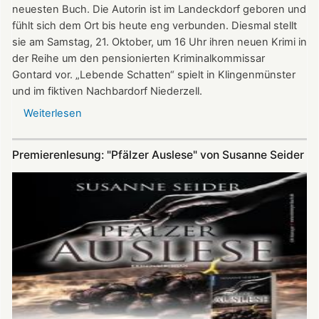
neuesten Buch. Die Autorin ist im Landeckdorf geboren und
fühlt sich dem Ort bis heute eng verbunden. Diesmal stellt
sie am Samstag, 21. Oktober, um 16 Uhr ihren neuen Krimi in
der Reihe um den pensionierten Kriminalkommissar
Gontard vor. „Lebende Schatten“ spielt in Klingenmünster
und im fiktiven Nachbardorf Niederzell.
Weiterlesen
über
„Lebende
Schatten“
Premierenlesung: "Pfälzer Auslese" von Susanne Seider
-
Lilo
Beil
liest
in
der
Nikolauskapelle