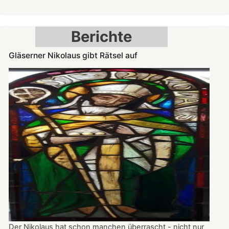
Spätromanik:
Nikolauskapelle
am
Berichte
Denkmaltag
geöffnet
Gläserner Nikolaus gibt Rätsel auf
Der Nikolaus hat schon manchen überrascht - nicht nur