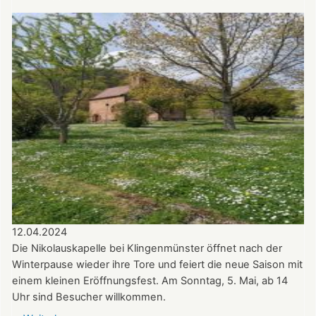
Werner
Carl
am
14.07.2024
in
der
Nikolauskapelle
12.04.2024
Die Nikolauskapelle bei Klingenmünster öffnet nach der
Winterpause wieder ihre Tore und feiert die neue Saison mit
einem kleinen Eröffnungsfest. Am Sonntag, 5. Mai, ab 14
Uhr sind Besucher willkommen.