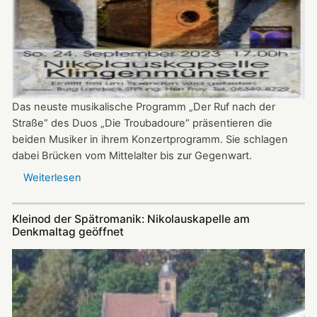
Das neuste musikalische Programm „Der Ruf nach der
Straße“ des Duos „Die Troubadoure“ präsentieren die
beiden Musiker in ihrem Konzertprogramm. Sie schlagen
dabei Brücken vom Mittelalter bis zur Gegenwart.
Weiterlesen
über
„Troubadoure“
in
Kleinod der Spätromanik: Nikolauskapelle am
der
Denkmaltag geöffnet
Nikolauskapelle