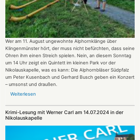
September
2024
ganztägig
für
Besucher
Wer am 11. August ungewohnte Alphornklänge über
geöffnet.
Klingenmünster hört, der muss nicht befürchten, dass seine
Ohren ihm einen Streich spielen. Nein, an diesem Sonntag
um 14 Uhr zeigt ein Quintett im kleinen Park vor der
Nikolauskapelle, was es kann: Die Alphornbläser Südpfalz
um Peter Kusenbach und Gerhard Busch geben ein Konzert
– umsonst und draußen.
Weiterlesen
über
Alphornklänge
vor
Krimi-Lesung mit Werner Carl am 14.07.2024 in der
der
Nikolauskapelle
Nikolauskapelle
am
11.