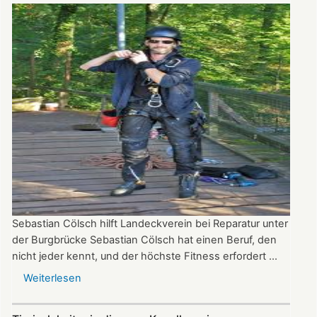
Landeck-
Stiftung
Sebastian Cölsch hilft Landeckverein bei Reparatur unter
der Burgbrücke Sebastian Cölsch hat einen Beruf, den
nicht jeder kennt, und der höchste Fitness erfordert ...
Weiterlesen
über
Industriekletterer
hilft