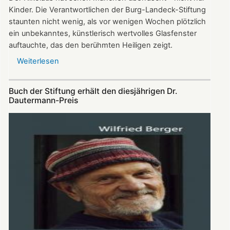
Kinder. Die Verantwortlichen der Burg-Landeck-Stiftung
staunten nicht wenig, als vor wenigen Wochen plötzlich
ein unbekanntes, künstlerisch wertvolles Glasfenster
auftauchte, das den berühmten Heiligen zeigt.
Weiterlesen
über
Gläserner
Nikolaus
Buch der Stiftung erhält den diesjährigen Dr.
gibt
Dautermann-Preis
Rätsel
auf