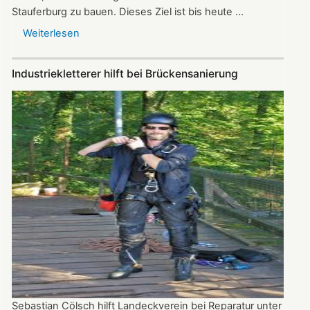
Stauferburg zu bauen. Dieses Ziel ist bis heute ...
Weiterlesen
über
Bericht
zur
Industriekletterer hilft bei Brückensanierung
Burg-
Landeck-
Stiftung
Sebastian Cölsch hilft Landeckverein bei Reparatur unter