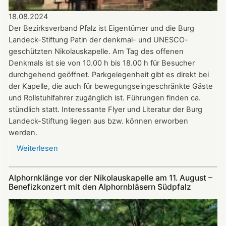
18.08.2024
Der Bezirksverband Pfalz ist Eigentümer und die Burg
Landeck-Stiftung Patin der denkmal- und UNESCO-
geschützten Nikolauskapelle. Am Tag des offenen
Denkmals ist sie von 10.00 h bis 18.00 h für Besucher
durchgehend geöffnet. Parkgelegenheit gibt es direkt bei
der Kapelle, die auch für bewegungseingeschränkte Gäste
und Rollstuhlfahrer zugänglich ist. Führungen finden ca.
stündlich statt. Interessante Flyer und Literatur der Burg
Landeck-Stiftung liegen aus bzw. können erworben
werden.
Weiterlesen
über
Die
Nikolauskapelle
Alphornklänge vor der Nikolauskapelle am 11. August –
bei
Benefizkonzert mit den Alphornbläsern Südpfalz
Klingenmünster
ist
am