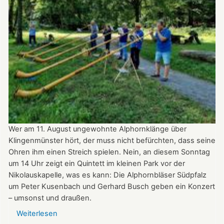
Tag
des
offenen
Denkmals
am
8.
September
2024
ganztägig
für
Besucher
Wer am 11. August ungewohnte Alphornklänge über
geöffnet.
Klingenmünster hört, der muss nicht befürchten, dass seine
Ohren ihm einen Streich spielen. Nein, an diesem Sonntag
um 14 Uhr zeigt ein Quintett im kleinen Park vor der
Nikolauskapelle, was es kann: Die Alphornbläser Südpfalz
um Peter Kusenbach und Gerhard Busch geben ein Konzert
– umsonst und draußen.
Weiterlesen
über