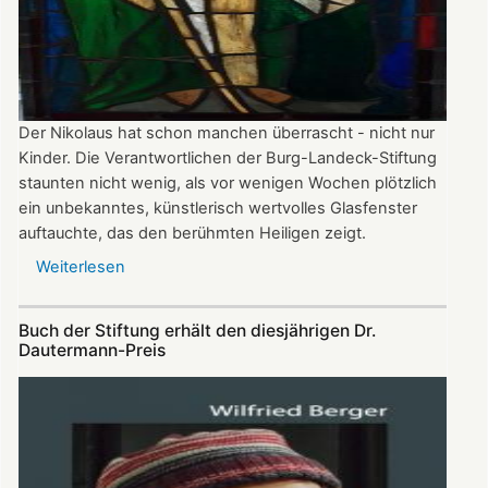
Der Nikolaus hat schon manchen überrascht - nicht nur
Kinder. Die Verantwortlichen der Burg-Landeck-Stiftung
staunten nicht wenig, als vor wenigen Wochen plötzlich
ein unbekanntes, künstlerisch wertvolles Glasfenster
auftauchte, das den berühmten Heiligen zeigt.
Weiterlesen
über
Gläserner
Nikolaus
Buch der Stiftung erhält den diesjährigen Dr.
gibt
Dautermann-Preis
Rätsel
auf