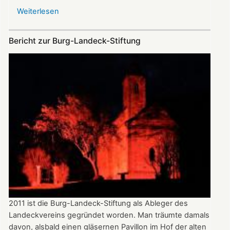
Weiterlesen
über
Buch
der
Bericht zur Burg-Landeck-Stiftung
Stiftung
erhält
den
diesjährigen
Dr.
Dautermann-
Preis
2011 ist die Burg-Landeck-Stiftung als Ableger des
Landeckvereins gegründet worden. Man träumte damals
davon, alsbald einen gläsernen Pavillon im Hof der alten