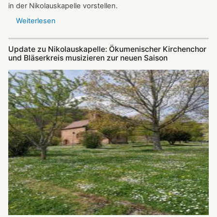
in der Nikolauskapelle vorstellen.
Weiterlesen
über
Krimi-
Lesung
Update zu Nikolauskapelle: Ökumenischer Kirchenchor
mit
und Bläserkreis musizieren zur neuen Saison
Werner
Carl
am
14.07.2024
in
der
Nikolauskapelle