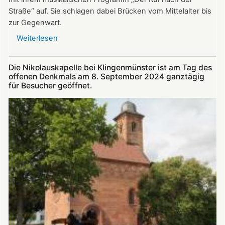
Straße“ auf. Sie schlagen dabei Brücken vom Mittelalter bis
zur Gegenwart.
Weiterlesen
über
Am
22.
Die Nikolauskapelle bei Klingenmünster ist am Tag des
September:
offenen Denkmals am 8. September 2024 ganztägig
„Troubadoure“
für Besucher geöffnet.
in
der
Nikolauskapelle