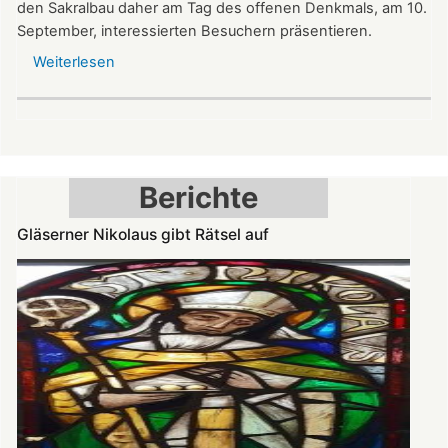
den Sakralbau daher am Tag des offenen Denkmals, am 10.
September, interessierten Besuchern präsentieren.
Weiterlesen
über
Kleinod
der
Spätromanik:
Nikolauskapelle
am
Berichte
Denkmaltag
geöffnet
Gläserner Nikolaus gibt Rätsel auf