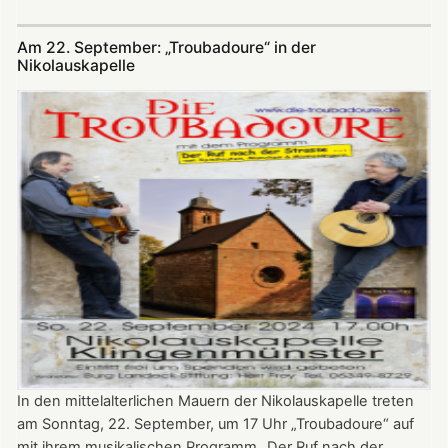
Öffnungszeiten
der
Am 22. September: „Troubadoure“ in der
Nikolauskapelle
Nikolauskapelle
In den mittelalterlichen Mauern der Nikolauskapelle treten
am Sonntag, 22. September, um 17 Uhr „Troubadoure“ auf
mit ihrem musikalischen Programm „Der Ruf nach der