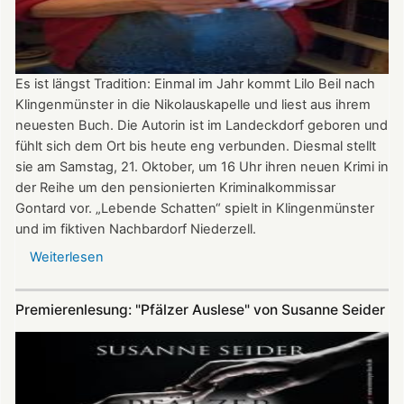
Es ist längst Tradition: Einmal im Jahr kommt Lilo Beil nach
Klingenmünster in die Nikolauskapelle und liest aus ihrem
neuesten Buch. Die Autorin ist im Landeckdorf geboren und
fühlt sich dem Ort bis heute eng verbunden. Diesmal stellt
sie am Samstag, 21. Oktober, um 16 Uhr ihren neuen Krimi in
der Reihe um den pensionierten Kriminalkommissar
Gontard vor. „Lebende Schatten“ spielt in Klingenmünster
und im fiktiven Nachbardorf Niederzell.
Weiterlesen
über
„Lebende
Schatten“
Premierenlesung: "Pfälzer Auslese" von Susanne Seider
-
Lilo
Beil
liest
in