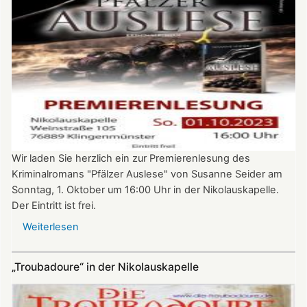
der
Nikolauskapelle
Wir laden Sie herzlich ein zur Premierenlesung des
Kriminalromans "Pfälzer Auslese" von Susanne Seider am
Sonntag, 1. Oktober um 16:00 Uhr in der Nikolauskapelle.
Der Eintritt ist frei.
Weiterlesen
über
Premierenlesung:
"Pfälzer
„Troubadoure“ in der Nikolauskapelle
Auslese"
von
Susanne