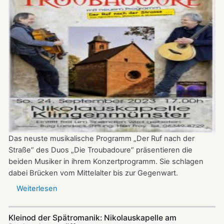
Seider
Das neuste musikalische Programm „Der Ruf nach der
Straße“ des Duos „Die Troubadoure“ präsentieren die
beiden Musiker in ihrem Konzertprogramm. Sie schlagen
dabei Brücken vom Mittelalter bis zur Gegenwart.
Weiterlesen
über
„Troubadoure“
in
Kleinod der Spätromanik: Nikolauskapelle am
der