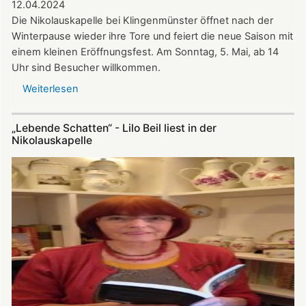
12.04.2024
Die Nikolauskapelle bei Klingenmünster öffnet nach der
Winterpause wieder ihre Tore und feiert die neue Saison mit
einem kleinen Eröffnungsfest. Am Sonntag, 5. Mai, ab 14
Uhr sind Besucher willkommen.
Weiterlesen
über
Update
zu
„Lebende Schatten“ - Lilo Beil liest in der
Nikolauskapelle:
Nikolauskapelle
Ökumenischer
Kirchenchor
und
Bläserkreis
musizieren
zur
neuen
Saison