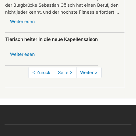
der Burgbrücke Sebastian Cölsch hat einen Beruf, den
nicht jeder kennt, und der höchste Fitness erfordert ...
Weiterlesen
über
Industriekletterer
hilft
Tierisch heiter in die neue Kapellensaison
bei
Brückensanierung
Weiterlesen
über
Tierisch
heiter
Seitennummerierung
Vorherige
< Zurück
Seite 2
Nächste
Weiter >
in
Seite
Seite
die
neue
Kapellensaison