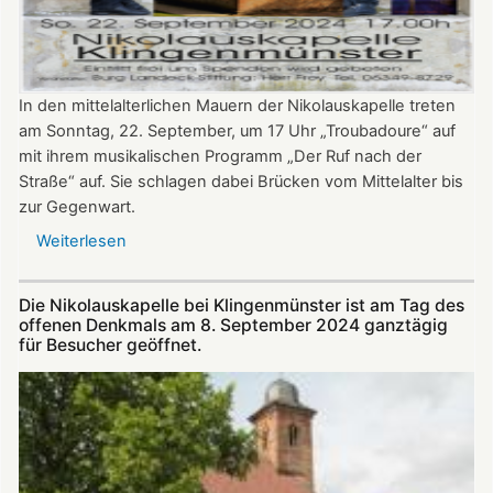
In den mittelalterlichen Mauern der Nikolauskapelle treten
am Sonntag, 22. September, um 17 Uhr „Troubadoure“ auf
mit ihrem musikalischen Programm „Der Ruf nach der
Straße“ auf. Sie schlagen dabei Brücken vom Mittelalter bis
zur Gegenwart.
Weiterlesen
über
Am
22.
Die Nikolauskapelle bei Klingenmünster ist am Tag des
September:
offenen Denkmals am 8. September 2024 ganztägig
„Troubadoure“
für Besucher geöffnet.
in
der
Nikolauskapelle