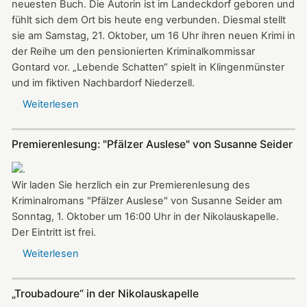
neuesten Buch. Die Autorin ist im Landeckdorf geboren und
musizieren
fühlt sich dem Ort bis heute eng verbunden. Diesmal stellt
zur
sie am Samstag, 21. Oktober, um 16 Uhr ihren neuen Krimi in
neuen
der Reihe um den pensionierten Kriminalkommissar
Saison
Gontard vor. „Lebende Schatten“ spielt in Klingenmünster
und im fiktiven Nachbardorf Niederzell.
Weiterlesen
über
„Lebende
Schatten“
Premierenlesung: "Pfälzer Auslese" von Susanne Seider
-
Lilo
Beil
Wir laden Sie herzlich ein zur Premierenlesung des
liest
Kriminalromans "Pfälzer Auslese" von Susanne Seider am
in
Sonntag, 1. Oktober um 16:00 Uhr in der Nikolauskapelle.
der
Der Eintritt ist frei.
Nikolauskapelle
Weiterlesen
über
Premierenlesung:
"Pfälzer
„Troubadoure“ in der Nikolauskapelle
Auslese"