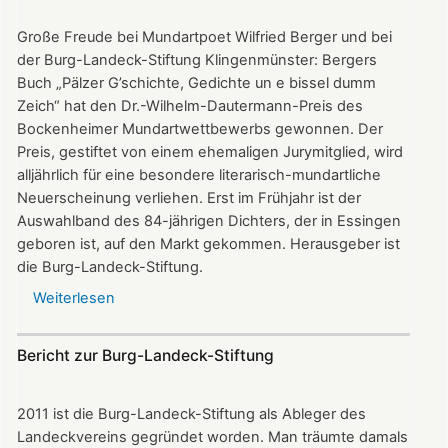
auf
Große Freude bei Mundartpoet Wilfried Berger und bei
der Burg-Landeck-Stiftung Klingenmünster: Bergers
Buch „Pälzer G’schichte, Gedichte un e bissel dumm
Zeich“ hat den Dr.-Wilhelm-Dautermann-Preis des
Bockenheimer Mundartwettbewerbs gewonnen. Der
Preis, gestiftet von einem ehemaligen Jurymitglied, wird
alljährlich für eine besondere literarisch-mundartliche
Neuerscheinung verliehen. Erst im Frühjahr ist der
Auswahlband des 84-jährigen Dichters, der in Essingen
geboren ist, auf den Markt gekommen. Herausgeber ist
die Burg-Landeck-Stiftung.
Weiterlesen
über
Buch
der
Bericht zur Burg-Landeck-Stiftung
Stiftung
erhält
den
2011 ist die Burg-Landeck-Stiftung als Ableger des
diesjährigen
Landeckvereins gegründet worden. Man träumte damals