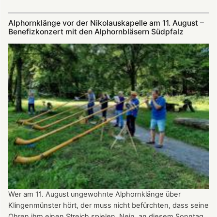
Die
Nikolauskapelle
Alphornklänge vor der Nikolauskapelle am 11. August –
bei
Benefizkonzert mit den Alphornbläsern Südpfalz
Klingenmünster
ist
am
Tag
des
offenen
Denkmals
am
8.
September
2024
ganztägig
für
Besucher
Wer am 11. August ungewohnte Alphornklänge über
geöffnet.
Klingenmünster hört, der muss nicht befürchten, dass seine
Ohren ihm einen Streich spielen. Nein, an diesem Sonntag