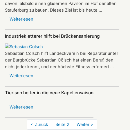
Dr.
davon, alsbald einen gläsernen Pavillon im Hof der alten
Dautermann-
Stauferburg zu bauen. Dieses Ziel ist bis heute ...
Preis
Weiterlesen
über
Bericht
zur
Industriekletterer hilft bei Brückensanierung
Burg-
Landeck-
Stiftung
Sebastian Cölsch hilft Landeckverein bei Reparatur unter
der Burgbrücke Sebastian Cölsch hat einen Beruf, den
nicht jeder kennt, und der höchste Fitness erfordert ...
Weiterlesen
über
Industriekletterer
hilft
Tierisch heiter in die neue Kapellensaison
bei
Brückensanierung
Weiterlesen
über
Tierisch
heiter
Seitennummerierung
Vorherige
< Zurück
Seite 2
Nächste
Weiter >
in
Seite
Seite