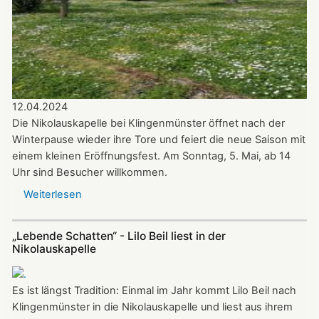
12.04.2024
Die Nikolauskapelle bei Klingenmünster öffnet nach der
Winterpause wieder ihre Tore und feiert die neue Saison mit
einem kleinen Eröffnungsfest. Am Sonntag, 5. Mai, ab 14
Uhr sind Besucher willkommen.
Weiterlesen
über
Update
zu
„Lebende Schatten“ - Lilo Beil liest in der
Nikolauskapelle:
Nikolauskapelle
Ökumenischer
Kirchenchor
Es ist längst Tradition: Einmal im Jahr kommt Lilo Beil nach
und
Klingenmünster in die Nikolauskapelle und liest aus ihrem
Bläserkreis