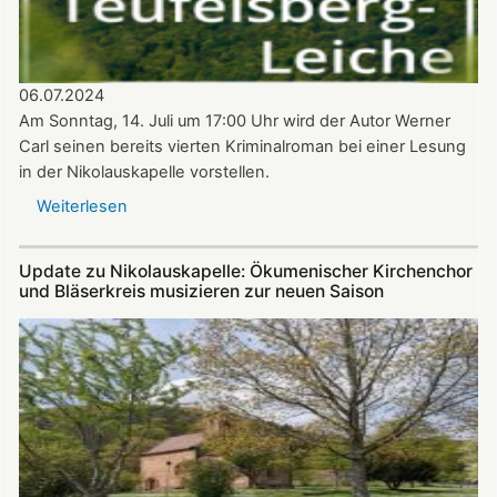
06.07.2024
Am Sonntag, 14. Juli um 17:00 Uhr wird der Autor Werner
Carl seinen bereits vierten Kriminalroman bei einer Lesung
in der Nikolauskapelle vorstellen.
Weiterlesen
über
Krimi-
Lesung
Update zu Nikolauskapelle: Ökumenischer Kirchenchor
mit
und Bläserkreis musizieren zur neuen Saison
Werner
Carl
am
14.07.2024
in
der
Nikolauskapelle