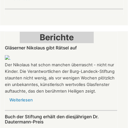
Kleinod
der
Spätromanik:
Nikolauskapelle
am
Berichte
Denkmaltag
geöffnet
Gläserner Nikolaus gibt Rätsel auf
Der Nikolaus hat schon manchen überrascht - nicht nur
Kinder. Die Verantwortlichen der Burg-Landeck-Stiftung
staunten nicht wenig, als vor wenigen Wochen plötzlich
ein unbekanntes, künstlerisch wertvolles Glasfenster
auftauchte, das den berühmten Heiligen zeigt.
Weiterlesen
über
Gläserner
Nikolaus
Buch der Stiftung erhält den diesjährigen Dr.
gibt
Dautermann-Preis
Rätsel