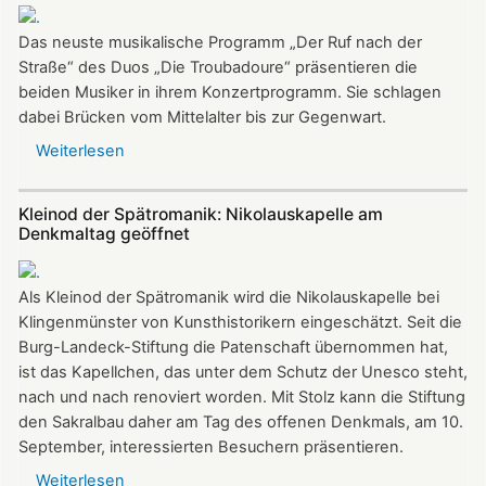
von
Susanne
Das neuste musikalische Programm „Der Ruf nach der
Seider
Straße“ des Duos „Die Troubadoure“ präsentieren die
beiden Musiker in ihrem Konzertprogramm. Sie schlagen
dabei Brücken vom Mittelalter bis zur Gegenwart.
Weiterlesen
über
„Troubadoure“
in
Kleinod der Spätromanik: Nikolauskapelle am
der
Denkmaltag geöffnet
Nikolauskapelle
Als Kleinod der Spätromanik wird die Nikolauskapelle bei
Klingenmünster von Kunsthistorikern eingeschätzt. Seit die
Burg-Landeck-Stiftung die Patenschaft übernommen hat,
ist das Kapellchen, das unter dem Schutz der Unesco steht,
nach und nach renoviert worden. Mit Stolz kann die Stiftung
den Sakralbau daher am Tag des offenen Denkmals, am 10.
September, interessierten Besuchern präsentieren.
Weiterlesen
über