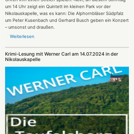
um 14 Uhr zeigt ein Quintett im kleinen Park vor der
Nikolauskapelle, was es kann: Die Alphornbläser Südpfalz
um Peter Kusenbach und Gerhard Busch geben ein Konzert
– umsonst und draußen.
Weiterlesen
über
Alphornklänge
vor
Krimi-Lesung mit Werner Carl am 14.07.2024 in der
der
Nikolauskapelle
Nikolauskapelle
am
11.
August
–
Benefizkonzert
mit
den
Alphornbläsern
Südpfalz