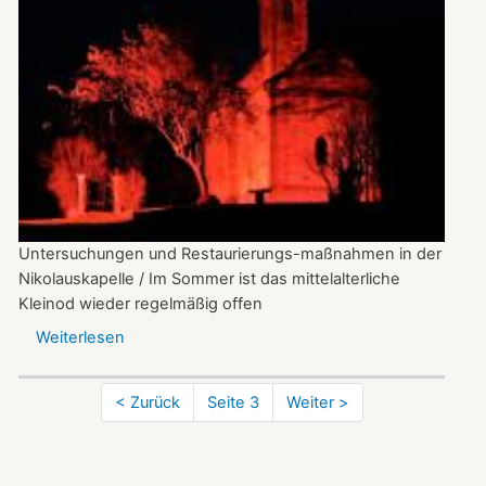
Untersuchungen und Restaurierungs-maßnahmen in der
Nikolauskapelle / Im Sommer ist das mittelalterliche
Kleinod wieder regelmäßig offen
Weiterlesen
über
Dem
Geheimnis
Seitennummerierung
Vorherige
< Zurück
Seite 3
Nächste
Weiter >
der
Seite
Seite
Fresken
auf