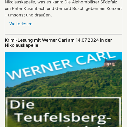
Nikolauskapelle, was es kann: Die Alphornbläser Südpfalz
um Peter Kusenbach und Gerhard Busch geben ein Konzert
– umsonst und draußen.
Weiterlesen
über
Alphornklänge
vor
Krimi-Lesung mit Werner Carl am 14.07.2024 in der
der
Nikolauskapelle
Nikolauskapelle
am
11.
August
–
Benefizkonzert
mit
den
Alphornbläsern
Südpfalz