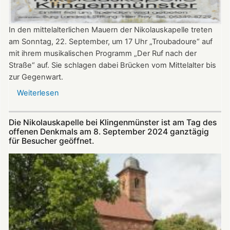
In den mittelalterlichen Mauern der Nikolauskapelle treten
am Sonntag, 22. September, um 17 Uhr „Troubadoure“ auf
mit ihrem musikalischen Programm „Der Ruf nach der
Straße“ auf. Sie schlagen dabei Brücken vom Mittelalter bis
zur Gegenwart.
Weiterlesen
über
Am
22.
Die Nikolauskapelle bei Klingenmünster ist am Tag des
September:
offenen Denkmals am 8. September 2024 ganztägig
„Troubadoure“
für Besucher geöffnet.
in
der
Nikolauskapelle