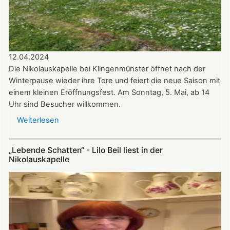
12.04.2024
Die Nikolauskapelle bei Klingenmünster öffnet nach der
Winterpause wieder ihre Tore und feiert die neue Saison mit
einem kleinen Eröffnungsfest. Am Sonntag, 5. Mai, ab 14
Uhr sind Besucher willkommen.
Weiterlesen
über
Update
zu
„Lebende Schatten“ - Lilo Beil liest in der
Nikolauskapelle:
Nikolauskapelle
Ökumenischer
Kirchenchor
und
Bläserkreis
musizieren
zur