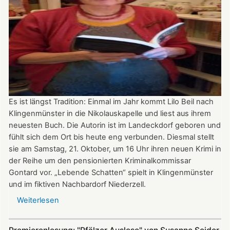
neuen
Saison
Es ist längst Tradition: Einmal im Jahr kommt Lilo Beil nach
Klingenmünster in die Nikolauskapelle und liest aus ihrem
neuesten Buch. Die Autorin ist im Landeckdorf geboren und
fühlt sich dem Ort bis heute eng verbunden. Diesmal stellt
sie am Samstag, 21. Oktober, um 16 Uhr ihren neuen Krimi in
der Reihe um den pensionierten Kriminalkommissar
Gontard vor. „Lebende Schatten“ spielt in Klingenmünster
und im fiktiven Nachbardorf Niederzell.
Weiterlesen
über
„Lebende
Schatten“