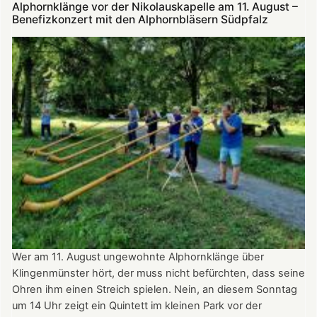
Alphornklänge vor der Nikolauskapelle am 11. August –
bei
Benefizkonzert mit den Alphornbläsern Südpfalz
Klingenmünster
ist
am
Tag
des
offenen
Denkmals
am
8.
September
2024
ganztägig
für
Besucher
Wer am 11. August ungewohnte Alphornklänge über
geöffnet.
Klingenmünster hört, der muss nicht befürchten, dass seine
Ohren ihm einen Streich spielen. Nein, an diesem Sonntag
um 14 Uhr zeigt ein Quintett im kleinen Park vor der