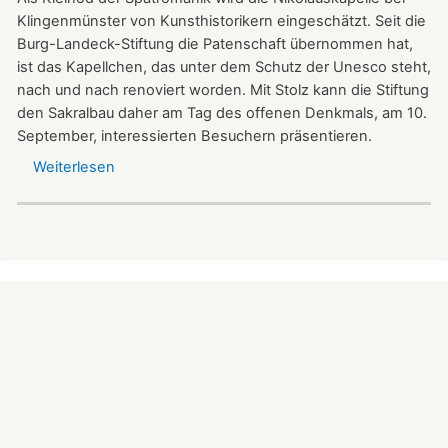
Klingenmünster von Kunsthistorikern eingeschätzt. Seit die
Burg-Landeck-Stiftung die Patenschaft übernommen hat,
ist das Kapellchen, das unter dem Schutz der Unesco steht,
nach und nach renoviert worden. Mit Stolz kann die Stiftung
den Sakralbau daher am Tag des offenen Denkmals, am 10.
September, interessierten Besuchern präsentieren.
Weiterlesen
über
Kleinod
der
Spätromanik:
Nikolauskapelle
am
Denkmaltag
geöffnet