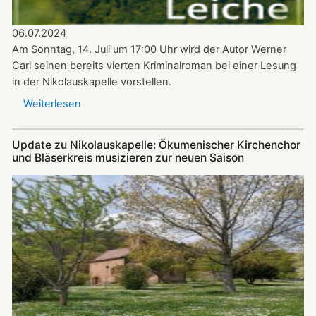
06.07.2024
Am Sonntag, 14. Juli um 17:00 Uhr wird der Autor Werner
Carl seinen bereits vierten Kriminalroman bei einer Lesung
in der Nikolauskapelle vorstellen.
Weiterlesen
über
Krimi-
Lesung
Update zu Nikolauskapelle: Ökumenischer Kirchenchor
mit
und Bläserkreis musizieren zur neuen Saison
Werner
Carl
am
14.07.2024
in
der
Nikolauskapelle