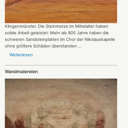
Klingenmünster. Die Steinmetze im Mittelalter haben
solide Arbeit geleistet: Mehr als 800 Jahre haben die
schweren Sandsteinplatten im Chor der Nikolauskapelle
ohne größere Schäden überstanden ...
Weiterlesen
über
Schwere
Bodenplatten
Wandmalereien
sind
jetzt
wasserdicht,
Sanierung
in
der
Nikolauskapelle