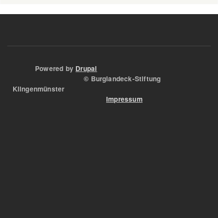
der
Spur
Powered by
Drupal
© Burglandeck-Stiftung
Klingenmünster
Impressum