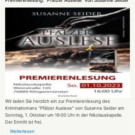
Premierenlesung: "Pfälzer Auslese" von Susanne Seider
-
Lilo
Beil
liest
in
der
Nikolauskapelle
Wir laden Sie herzlich ein zur Premierenlesung des
Kriminalromans "Pfälzer Auslese" von Susanne Seider am
Sonntag, 1. Oktober um 16:00 Uhr in der Nikolauskapelle.
Der Eintritt ist frei.
Weiterlesen
über