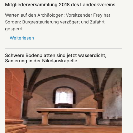
in
Mitgliederversammlung 2018 des Landeckvereins
den
Burgmauern
Warten auf den Archäologen; Vorsitzender Frey hat
Sorgen: Burgrestaurierung verzögert und Zufahrt
gesperrt
Weiterlesen
über
Mitgliederversammlung
2018
Schwere Bodenplatten sind jetzt wasserdicht,
des
Sanierung in der Nikolauskapelle
Landeckvereins