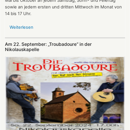
Mai bis Oktober an jedem Samstag, Sonn- und Feiertag
sowie an jedem ersten und dritten Mittwoch im Monat von
14 bis 17 Uhr.
Weiterlesen
über
Öffnungszeiten
der
Am 22. September: „Troubadoure“ in der
Nikolauskapelle
Nikolauskapelle