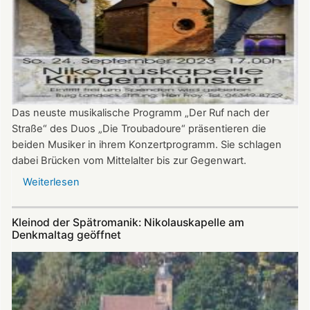
Das neuste musikalische Programm „Der Ruf nach der
Straße“ des Duos „Die Troubadoure“ präsentieren die
beiden Musiker in ihrem Konzertprogramm. Sie schlagen
dabei Brücken vom Mittelalter bis zur Gegenwart.
Weiterlesen
über
„Troubadoure“
in
Kleinod der Spätromanik: Nikolauskapelle am
der
Denkmaltag geöffnet
Nikolauskapelle