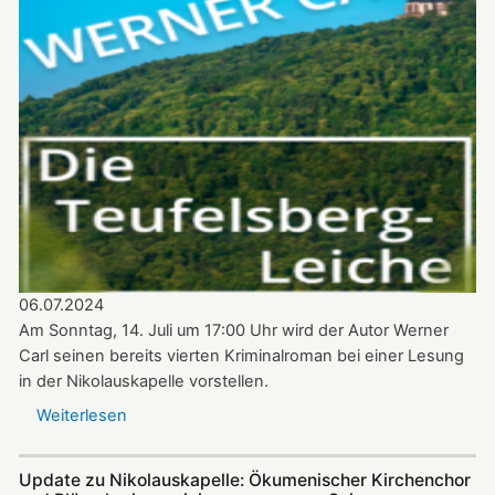
11.
August
–
Benefizkonzert
mit
den
Alphornbläsern
Südpfalz
06.07.2024
Am Sonntag, 14. Juli um 17:00 Uhr wird der Autor Werner
Carl seinen bereits vierten Kriminalroman bei einer Lesung
in der Nikolauskapelle vorstellen.
Weiterlesen
über
Krimi-
Lesung
Update zu Nikolauskapelle: Ökumenischer Kirchenchor
mit