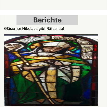
Spätromanik:
Nikolauskapelle
am
Berichte
Denkmaltag
geöffnet
Gläserner Nikolaus gibt Rätsel auf