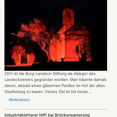
den
diesjährigen
Dr.
Dautermann-
Preis
2011 ist die Burg-Landeck-Stiftung als Ableger des
Landeckvereins gegründet worden. Man träumte damals
davon, alsbald einen gläsernen Pavillon im Hof der alten
Stauferburg zu bauen. Dieses Ziel ist bis heute ...
Weiterlesen
über
Bericht
zur
Industriekletterer hilft bei Brückensanierung