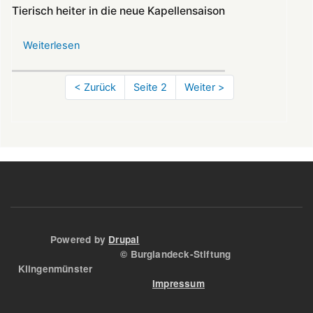
hilft
Tierisch heiter in die neue Kapellensaison
bei
Brückensanierung
Weiterlesen
über
Tierisch
heiter
Seitennummerierung
Vorherige
< Zurück
Seite 2
Nächste
Weiter >
in
Seite
Seite
die
neue
Kapellensaison
Powered by
Drupal
© Burglandeck-Stiftung
Klingenmünster
Impressum