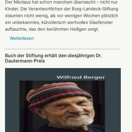
Der Nikolaus hat schon manchen überrascht - nicht nur
Kinder. Die Verantwortlichen der Burg-Landeck-Stiftung
staunten nicht wenig, als vor wenigen Wochen plötzlich
ein unbekanntes, künstlerisch wertvolles Glasfenster
auftauchte, das den berühmten Heiligen zeigt.
Weiterlesen
über
Gläserner
Nikolaus
Buch der Stiftung erhält den diesjährigen Dr.
gibt
Dautermann-Preis
Rätsel
auf