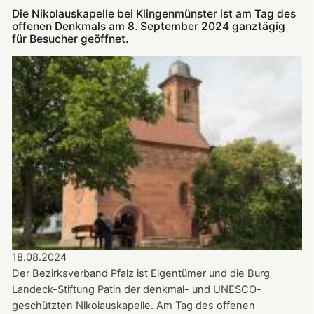
22.
Die Nikolauskapelle bei Klingenmünster ist am Tag des
September:
offenen Denkmals am 8. September 2024 ganztägig
„Troubadoure“
für Besucher geöffnet.
in
der
Nikolauskapelle
18.08.2024
Der Bezirksverband Pfalz ist Eigentümer und die Burg
Landeck-Stiftung Patin der denkmal- und UNESCO-
geschützten Nikolauskapelle. Am Tag des offenen