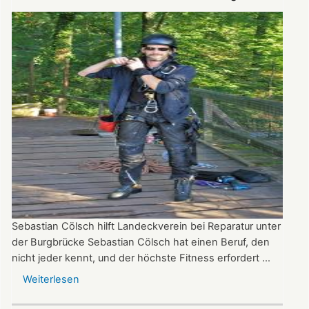
Burg-
Landeck-
Stiftung
Sebastian Cölsch hilft Landeckverein bei Reparatur unter
der Burgbrücke Sebastian Cölsch hat einen Beruf, den
nicht jeder kennt, und der höchste Fitness erfordert ...
Weiterlesen
über
Industriekletterer