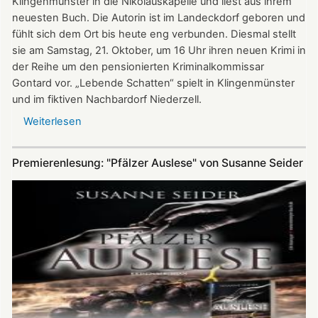
Klingenmünster in die Nikolauskapelle und liest aus ihrem
neuesten Buch. Die Autorin ist im Landeckdorf geboren und
fühlt sich dem Ort bis heute eng verbunden. Diesmal stellt
sie am Samstag, 21. Oktober, um 16 Uhr ihren neuen Krimi in
der Reihe um den pensionierten Kriminalkommissar
Gontard vor. „Lebende Schatten“ spielt in Klingenmünster
und im fiktiven Nachbardorf Niederzell.
Weiterlesen
über
„Lebende
Schatten“
Premierenlesung: "Pfälzer Auslese" von Susanne Seider
-
Lilo
Beil
liest
in
der
Nikolauskapelle