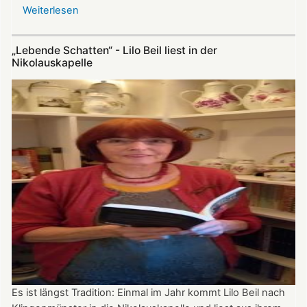
Weiterlesen
über
Update
zu
„Lebende Schatten“ - Lilo Beil liest in der
Nikolauskapelle:
Nikolauskapelle
Ökumenischer
Kirchenchor
und
Bläserkreis
musizieren
zur
neuen
Saison
Es ist längst Tradition: Einmal im Jahr kommt Lilo Beil nach