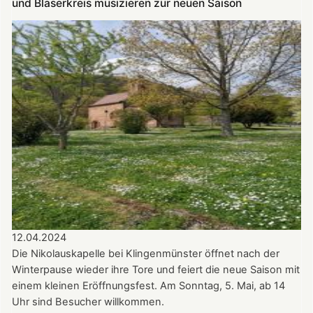
und Bläserkreis musizieren zur neuen Saison
Werner
Carl
am
14.07.2024
in
der
Nikolauskapelle
12.04.2024
Die Nikolauskapelle bei Klingenmünster öffnet nach der
Winterpause wieder ihre Tore und feiert die neue Saison mit
einem kleinen Eröffnungsfest. Am Sonntag, 5. Mai, ab 14
Uhr sind Besucher willkommen.