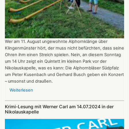
8.
September
2024
ganztägig
für
Besucher
Wer am 11. August ungewohnte Alphornklänge über
geöffnet.
Klingenmünster hört, der muss nicht befürchten, dass seine
Ohren ihm einen Streich spielen. Nein, an diesem Sonntag
um 14 Uhr zeigt ein Quintett im kleinen Park vor der
Nikolauskapelle, was es kann: Die Alphornbläser Südpfalz
um Peter Kusenbach und Gerhard Busch geben ein Konzert
– umsonst und draußen.
Weiterlesen
über
Alphornklänge
vor
Krimi-Lesung mit Werner Carl am 14.07.2024 in der
der
Nikolauskapelle
Nikolauskapelle
am