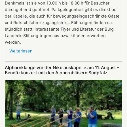
Denkmals ist sie von 10.00 h bis 18.00 h für Besucher
durchgehend geöffnet. Parkgelegenheit gibt es direkt bei
der Kapelle, die auch für bewegungseingeschränkte Gäste
und Rollstuhlfahrer zugänglich ist. Führungen finden ca.
stündlich statt. Interessante Flyer und Literatur der Burg
Landeck-Stiftung liegen aus bzw. können erworben
werden.
Weiterlesen
über
Die
Nikolauskapelle
Alphornklänge vor der Nikolauskapelle am 11. August –
bei
Benefizkonzert mit den Alphornbläsern Südpfalz
Klingenmünster
ist
am
Tag
des
offenen
Denkmals
am