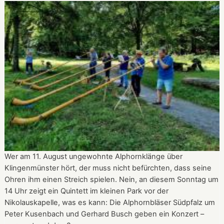
ist
am
Tag
des
offenen
Denkmals
am
8.
September
2024
ganztägig
für
Besucher
Wer am 11. August ungewohnte Alphornklänge über
geöffnet.
Klingenmünster hört, der muss nicht befürchten, dass seine
Ohren ihm einen Streich spielen. Nein, an diesem Sonntag um
14 Uhr zeigt ein Quintett im kleinen Park vor der
Nikolauskapelle, was es kann: Die Alphornbläser Südpfalz um
Peter Kusenbach und Gerhard Busch geben ein Konzert –