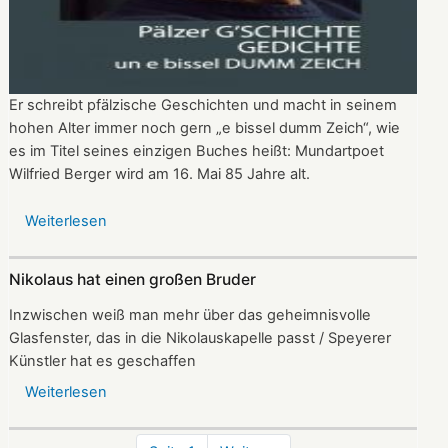
Er schreibt pfälzische Geschichten und macht in seinem
hohen Alter immer noch gern „e bissel dumm Zeich“, wie
es im Titel seines einzigen Buches heißt: Mundartpoet
Wilfried Berger wird am 16. Mai 85 Jahre alt.
Weiterlesen
über
Wilfried
Berger:
Nikolaus hat einen großen Bruder
Mundartpoet
mit
Inzwischen weiß man mehr über das geheimnisvolle
Herz
Glasfenster, das in die Nikolauskapelle passt / Speyerer
wird
Künstler hat es geschaffen
85
Weiterlesen
über
Nikolaus
hat
Seitennummerierung