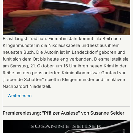
Es ist längst Tradition: Einmal im Jahr kommt Lilo Beil nach
Klingenmünster in die Nikolauskapelle und liest aus ihrem
neuesten Buch. Die Autorin ist im Landeckdorf geboren und
fühlt sich dem Ort bis heute eng verbunden. Diesmal stellt sie
am Samstag, 21. Oktober, um 16 Uhr ihren neuen Krimi in der
Reihe um den pensionierten Kriminalkommissar Gontard vor.
„Lebende Schatten“ spielt in Klingenmünster und im fiktiven
Nachbardorf Niederzell.
Weiterlesen
über
„Lebende
Schatten“
Premierenlesung: "Pfälzer Auslese" von Susanne Seider
-
Lilo
Beil