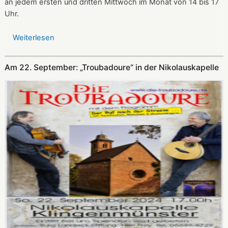
an jedem ersten und dritten Mittwoch im Monat von 14 bis 17
Uhr.
Weiterlesen
über
Öffnungszeiten
der
Am 22. September: „Troubadoure“ in der Nikolauskapelle
Nikolauskapelle