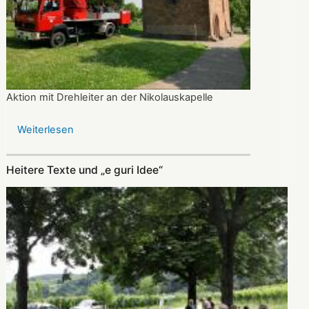
Aktion mit Drehleiter an der Nikolauskapelle
Weiterlesen
über
Dank
Feuerwehr
Heitere Texte und „e guri Idee“
bimmelt
das
Glöckchen
wieder