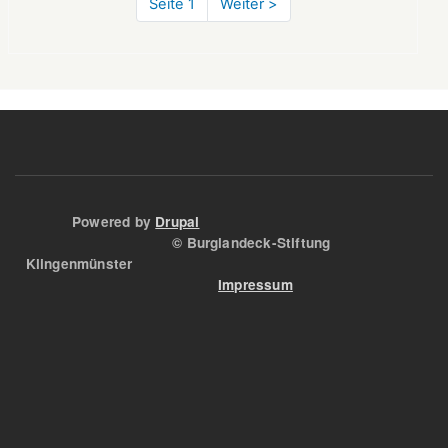
Seite 1
Nächste
Weiter >
einen
Seite
großen
Bruder
Powered by
Drupal
© Burglandeck-Stiftung
Klingenmünster
Impressum