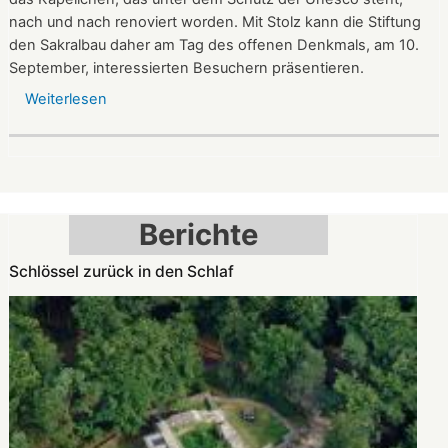
nach und nach renoviert worden. Mit Stolz kann die Stiftung
den Sakralbau daher am Tag des offenen Denkmals, am 10.
September, interessierten Besuchern präsentieren.
Weiterlesen
über
Kleinod
der
Spätromanik:
Nikolauskapelle
am
Berichte
Denkmaltag
geöffnet
Schlössel zurück in den Schlaf