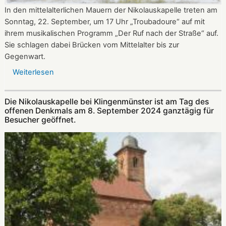
In den mittelalterlichen Mauern der Nikolauskapelle treten am
Sonntag, 22. September, um 17 Uhr „Troubadoure“ auf mit
ihrem musikalischen Programm „Der Ruf nach der Straße“ auf.
Sie schlagen dabei Brücken vom Mittelalter bis zur
Gegenwart.
Weiterlesen
über
Am
22.
Die Nikolauskapelle bei Klingenmünster ist am Tag des
September:
offenen Denkmals am 8. September 2024 ganztägig für
„Troubadoure“
Besucher geöffnet.
in
der
Nikolauskapelle