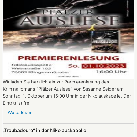
liest
in
der
Nikolauskapelle
Wir laden Sie herzlich ein zur Premierenlesung des
Kriminalromans "Pfälzer Auslese" von Susanne Seider am
Sonntag, 1. Oktober um 16:00 Uhr in der Nikolauskapelle. Der
Eintritt ist frei.
Weiterlesen
über
Premierenlesung:
"Pfälzer
„Troubadoure“ in der Nikolauskapelle
Auslese"