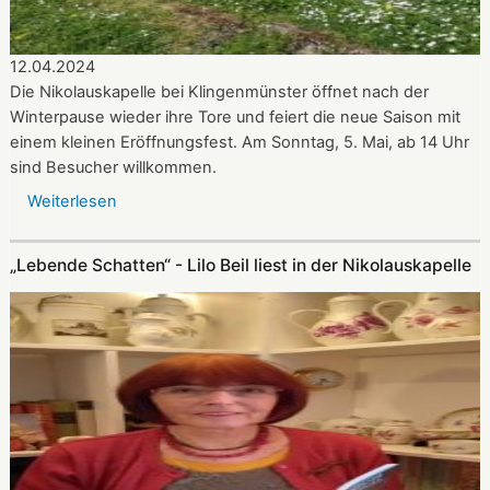
12.04.2024
Die Nikolauskapelle bei Klingenmünster öffnet nach der
Winterpause wieder ihre Tore und feiert die neue Saison mit
einem kleinen Eröffnungsfest. Am Sonntag, 5. Mai, ab 14 Uhr
sind Besucher willkommen.
Weiterlesen
über
Update
zu
„Lebende Schatten“ - Lilo Beil liest in der Nikolauskapelle
Nikolauskapelle:
Ökumenischer
Kirchenchor
und
Bläserkreis
musizieren
zur
neuen
Saison