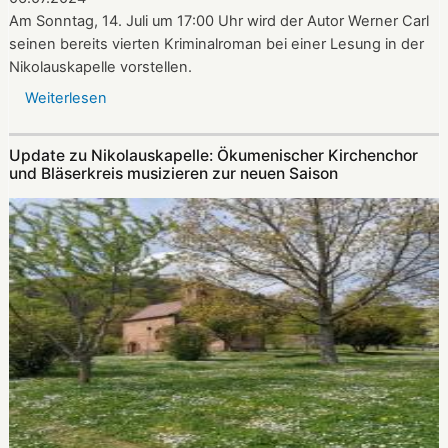
Am Sonntag, 14. Juli um 17:00 Uhr wird der Autor Werner Carl
seinen bereits vierten Kriminalroman bei einer Lesung in der
Nikolauskapelle vorstellen.
Weiterlesen
über
Krimi-
Lesung
Update zu Nikolauskapelle: Ökumenischer Kirchenchor
mit
und Bläserkreis musizieren zur neuen Saison
Werner
Carl
am
14.07.2024
in
der
Nikolauskapelle