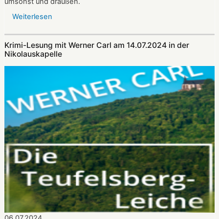
umsonst und draußen.
Weiterlesen
über
Alphornklänge
vor
Krimi-Lesung mit Werner Carl am 14.07.2024 in der
der
Nikolauskapelle
Nikolauskapelle
am
11.
August
–
Benefizkonzert
mit
den
Alphornbläsern
Südpfalz
06.07.2024