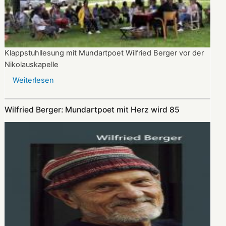
Klappstuhllesung mit Mundartpoet Wilfried Berger vor der
Nikolauskapelle
Weiterlesen
über
Heitere
Texte
Wilfried Berger: Mundartpoet mit Herz wird 85
und
„e
guri
Idee“