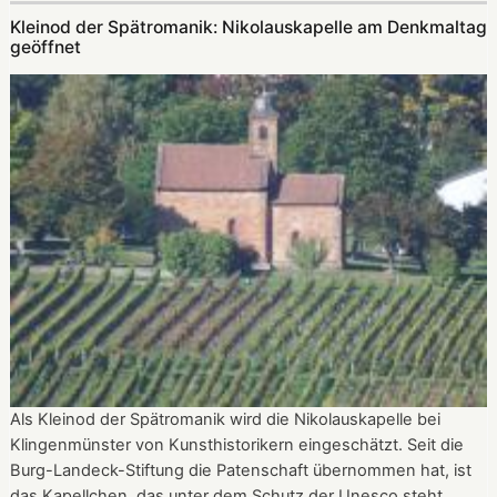
in
Kleinod der Spätromanik: Nikolauskapelle am Denkmaltag
der
geöffnet
Nikolauskapelle
Als Kleinod der Spätromanik wird die Nikolauskapelle bei
Klingenmünster von Kunsthistorikern eingeschätzt. Seit die
Burg-Landeck-Stiftung die Patenschaft übernommen hat, ist
das Kapellchen, das unter dem Schutz der Unesco steht,