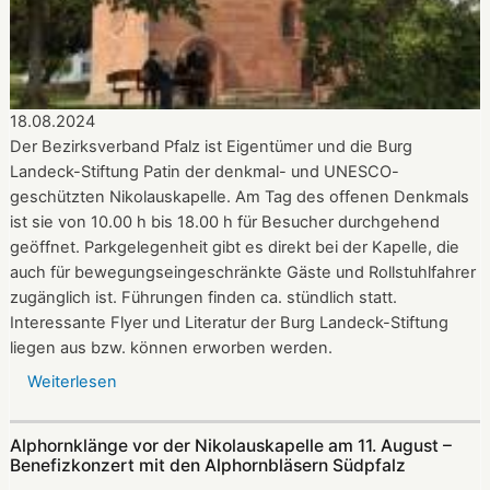
18.08.2024
Der Bezirksverband Pfalz ist Eigentümer und die Burg
Landeck-Stiftung Patin der denkmal- und UNESCO-
geschützten Nikolauskapelle. Am Tag des offenen Denkmals
ist sie von 10.00 h bis 18.00 h für Besucher durchgehend
geöffnet. Parkgelegenheit gibt es direkt bei der Kapelle, die
auch für bewegungseingeschränkte Gäste und Rollstuhlfahrer
zugänglich ist. Führungen finden ca. stündlich statt.
Interessante Flyer und Literatur der Burg Landeck-Stiftung
liegen aus bzw. können erworben werden.
Weiterlesen
über
Die
Nikolauskapelle
Alphornklänge vor der Nikolauskapelle am 11. August –
bei
Benefizkonzert mit den Alphornbläsern Südpfalz
Klingenmünster