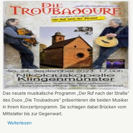
von
Susanne
Seider
Das neuste musikalische Programm „Der Ruf nach der Straße“
des Duos „Die Troubadoure“ präsentieren die beiden Musiker
in ihrem Konzertprogramm. Sie schlagen dabei Brücken vom
Mittelalter bis zur Gegenwart.
Weiterlesen
über
„Troubadoure“